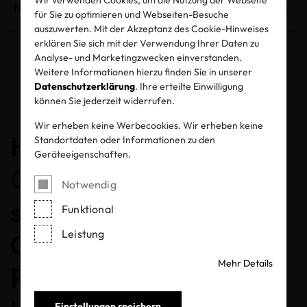
für Sie zu optimieren und Webseiten-Besuche
auszuwerten. Mit der Akzeptanz des Cookie-Hinweises
erklären Sie sich mit der Verwendung Ihrer Daten zu
Analyse- und Marketingzwecken einverstanden.
Weitere Informationen hierzu finden Sie in unserer
Entzogene Zertifikate und Labels
Datenschutzerklärung
. Ihre erteilte Einwilligung
können Sie jederzeit widerrufen.
Wir erheben keine Werbecookies. Wir erheben keine
Herzlichen
Standortdaten oder Informationen zu den
Geräteeigenschaften.
Glückwunsch
, dass Sie
Notwendig
sich für ein MADE IN
Funktional
Leistung
GREEN gelabeltes
Mehr Details
Produkt entschieden
Einstellungen speichern