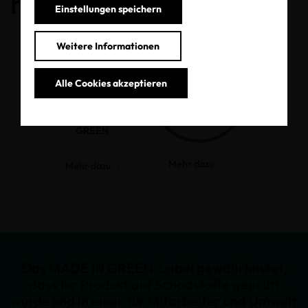
haben.
Einstellungen speichern
Weitere Informationen
Alle Cookies akzeptieren
MADE IN
GREEN
Mehr dazu
Mehr dazu
Das MADE IN GREEN-Label gewährleistet,
dass Ihr Produkt auf Schadstoffe geprüft
wurde und in einer für Mitarbeiter und Umwelt