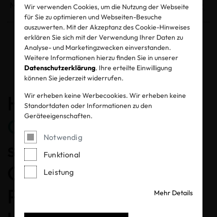
Wir verwenden Cookies, um die Nutzung der Webseite
für Sie zu optimieren und Webseiten-Besuche
auszuwerten. Mit der Akzeptanz des Cookie-Hinweises
erklären Sie sich mit der Verwendung Ihrer Daten zu
Analyse- und Marketingzwecken einverstanden.
Entzogene Zertifikate und Labels
Weitere Informationen hierzu finden Sie in unserer
Datenschutzerklärung
. Ihre erteilte Einwilligung
können Sie jederzeit widerrufen.
Herzlichen
Wir erheben keine Werbecookies. Wir erheben keine
Standortdaten oder Informationen zu den
Geräteeigenschaften.
Glückwunsch
, dass Sie
Notwendig
sich für ein MADE IN
Funktional
GREEN gelabeltes
Leistung
Produkt entschieden
Mehr Details