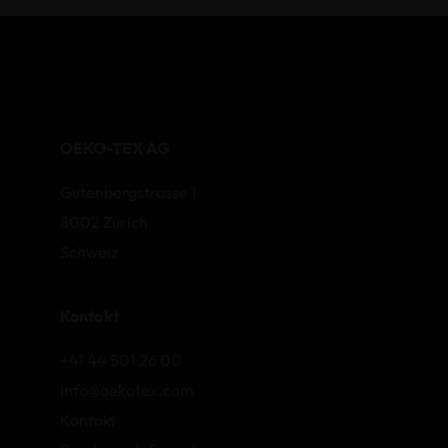
OEKO-TEX AG
Gutenbergstrasse 1
8002 Zurich
Schweiz
Kontakt
+41 44 501 26 00
info@oekotex.com
Kontakt