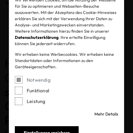
für Sie zu optimieren und Webseiten-Besuche
auszuwerten. Mit der Akzeptanz des Cookie-Hinweises
erklären Sie sich mit der Verwendung Ihrer Daten zu
Analyse- und Marketingzwecken einverstanden.
Weitere Informationen hierzu finden Sie in unserer
Entzogene Zertifikate und Labels
Datenschutzerklärung
. Ihre erteilte Einwilligung
können Sie jederzeit widerrufen.
Wir erheben keine Werbecookies. Wir erheben keine
Herzlichen
Standortdaten oder Informationen zu den
Geräteeigenschaften.
Glückwunsch
, dass Sie
Notwendig
sich für ein MADE IN
Funktional
Leistung
GREEN gelabeltes
Mehr Details
Produkt entschieden
Einstellungen speichern