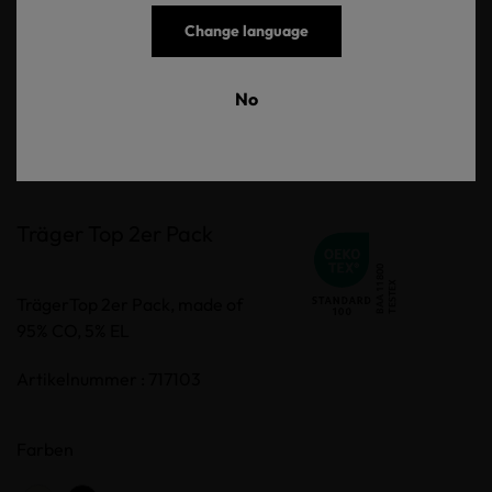
Change language
No
Träger Top 2er Pack
TrägerTop 2er Pack, made of
95% CO, 5% EL
Artikelnummer : 717103
Farben