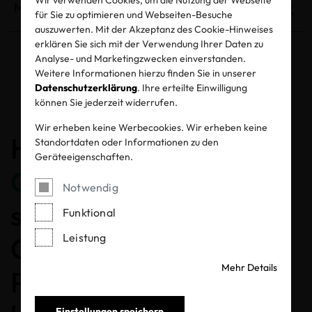
für Sie zu optimieren und Webseiten-Besuche
auszuwerten. Mit der Akzeptanz des Cookie-Hinweises
erklären Sie sich mit der Verwendung Ihrer Daten zu
Analyse- und Marketingzwecken einverstanden.
Weitere Informationen hierzu finden Sie in unserer
Entzogene Zertifikate und Labels
Datenschutzerklärung
. Ihre erteilte Einwilligung
können Sie jederzeit widerrufen.
Wir erheben keine Werbecookies. Wir erheben keine
Herzlichen
Standortdaten oder Informationen zu den
Geräteeigenschaften.
Glückwunsch
, dass Sie
Notwendig
sich für ein MADE IN
Funktional
Leistung
GREEN gelabeltes
Mehr Details
Produkt entschieden
Einstellungen speichern