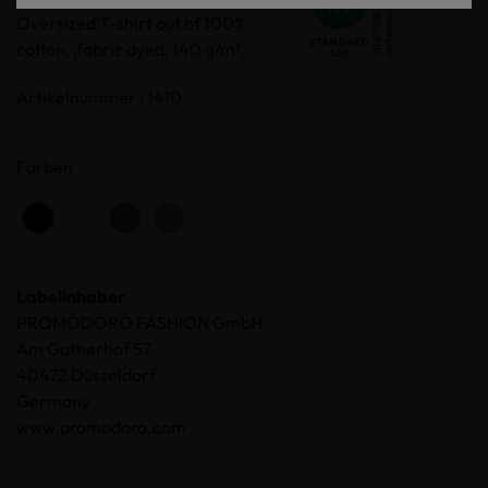
Oversized T-shirt out of 100%
cotton, ,fabric dyed, 140 g/m².
Artikelnummer : 1410
Farben
Labelinhaber
PROMODORO FASHION GmbH
Am Gatherhof 57
40472 Düsseldorf
Germany
www.promodoro.com