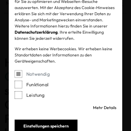
für Sie zu optimieren und Webseiten-Besuche
auszuwerten. Mit der Akzeptanz des Cookie-Hinweises
erklären Sie sich mit der Verwendung Ihrer Daten zu
Analyse- und Marketingzwecken einverstanden.
Weitere Informationen hierzu finden Sie in unserer
Entzogene Zertifikate und Labels
Datenschutzerklärung
. Ihre erteilte Einwilligung
können Sie jederzeit widerrufen.
Wir erheben keine Werbecookies. Wir erheben keine
Standortdaten oder Informationen zu den
Herzlichen
Geräteeigenschaften.
Glückwunsch
, dass Sie
Notwendig
Funktional
sich für ein MADE IN
Leistung
GREEN gelabeltes
Mehr Details
Produkt entschieden
Einstellungen speichern