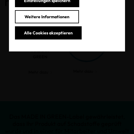
haben.
Einstellungen speichern
Weitere Informationen
Alle Cookies akzeptieren
MADE IN
GREEN
Mehr dazu
Mehr dazu
Das MADE IN GREEN-Label gewährleistet,
dass Ihr Produkt auf Schadstoffe geprüft
wurde und in einer für Mitarbeiter und Umwelt