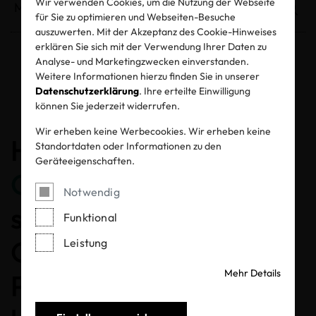
Wir verwenden Cookies, um die Nutzung der Webseite
für Sie zu optimieren und Webseiten-Besuche
auszuwerten. Mit der Akzeptanz des Cookie-Hinweises
erklären Sie sich mit der Verwendung Ihrer Daten zu
Analyse- und Marketingzwecken einverstanden.
Entzogene Zertifikate und Labels
Weitere Informationen hierzu finden Sie in unserer
Datenschutzerklärung
. Ihre erteilte Einwilligung
können Sie jederzeit widerrufen.
Wir erheben keine Werbecookies. Wir erheben keine
Herzlichen
Standortdaten oder Informationen zu den
Geräteeigenschaften.
Glückwunsch
, dass Sie
Notwendig
sich für ein MADE IN
Funktional
GREEN gelabeltes
Leistung
Mehr Details
Produkt entschieden