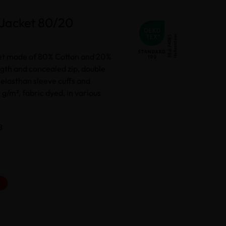
 Jacket 80/20
et made of 80% Cotton and 20%
ength and concealed zip, double
elasthan sleeve cuffs and
g/m², fabric dyed, in various
8