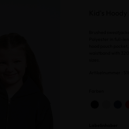
Kid's Hoody
Brushed sweatjack
Polyester in full-l
hood pouch pocket, 
waistband with 320 
sizes.
Artikelnummer : 51
Farben
Labelinhaber