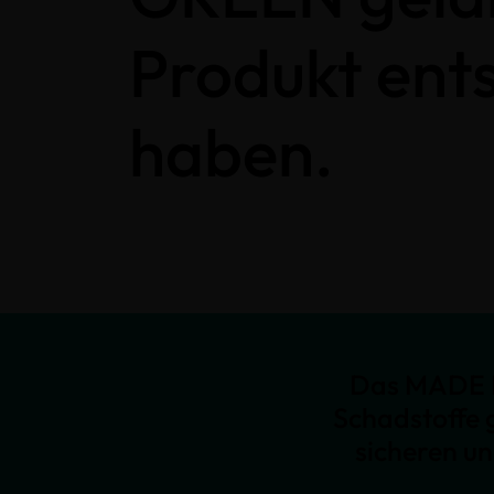
Produkt ent
haben.
Das MADE I
Schadstoffe 
sicheren u