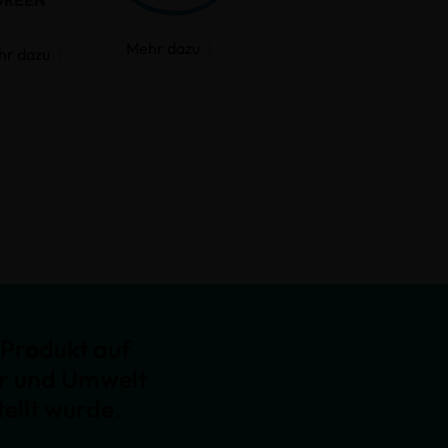
GREEN
Mehr dazu
hr dazu
Produkt auf
er und Umwelt
ellt wurde.