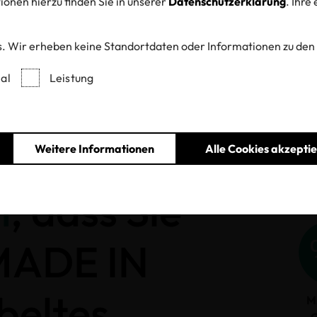
onen hierzu finden Sie in unserer
Datenschutzerklärung
. Ihre
. Wir erheben keine Standortdaten oder Informationen zu den
Entzogene Zertifikate und Labels
al
Leistung
Weitere Informationen
Alle Cookies akzepti
h
, dass Sie
 MADE IN
beltes
M