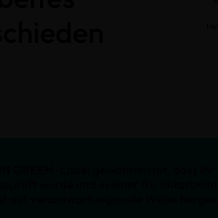
schieden
Me
N GREEN-Label gewährleistet, dass Ihr 
geprüft wurde und in einer für Mitarbeit
nd auf verantwortungsvolle Weise hergest