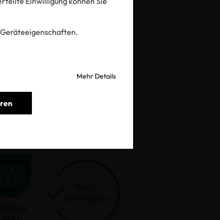
 erteilte Einwilligung können Sie
prüfen
 Geräteeigenschaften.
Mehr Details
eren
ADE IN