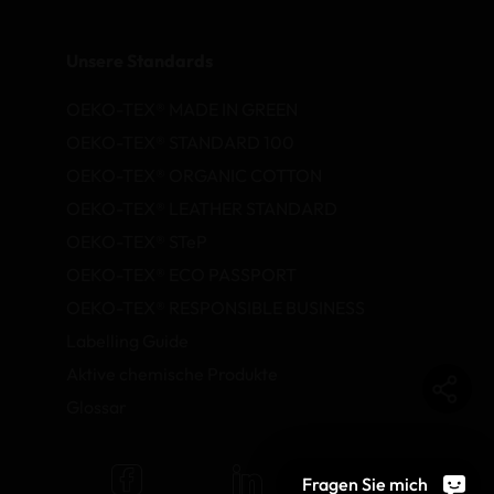
Unsere Standards
OEKO-TEX® MADE IN GREEN
OEKO-TEX® STANDARD 100
OEKO-TEX® ORGANIC COTTON
OEKO-TEX® LEATHER STANDARD
OEKO-TEX® STeP
OEKO-TEX® ECO PASSPORT
OEKO-TEX® RESPONSIBLE BUSINESS
Labelling Guide
Aktive chemische Produkte
Glossar
Fragen Sie mich