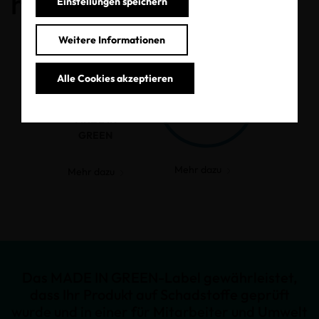
haben.
Einstellungen speichern
Weitere Informationen
Alle Cookies akzeptieren
MADE IN
GREEN
Mehr dazu
Mehr dazu
Das MADE IN GREEN-Label gewährleistet,
dass Ihr Produkt auf Schadstoffe geprüft
wurde und in einer für Mitarbeiter und Umwelt