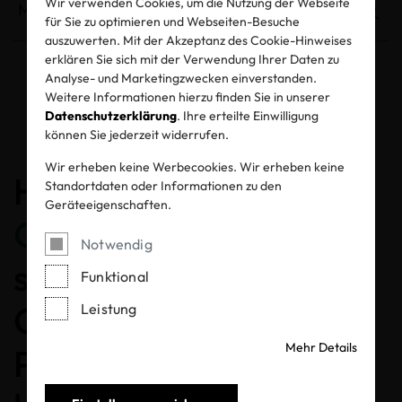
Wir verwenden Cookies, um die Nutzung der Webseite
für Sie zu optimieren und Webseiten-Besuche
auszuwerten. Mit der Akzeptanz des Cookie-Hinweises
erklären Sie sich mit der Verwendung Ihrer Daten zu
Analyse- und Marketingzwecken einverstanden.
Entzogene Zertifikate und Labels
Weitere Informationen hierzu finden Sie in unserer
Datenschutzerklärung
. Ihre erteilte Einwilligung
können Sie jederzeit widerrufen.
Wir erheben keine Werbecookies. Wir erheben keine
Herzlichen
Standortdaten oder Informationen zu den
Geräteeigenschaften.
Glückwunsch
, dass Sie
Notwendig
sich für ein MADE IN
Funktional
GREEN gelabeltes
Leistung
Mehr Details
Produkt entschieden