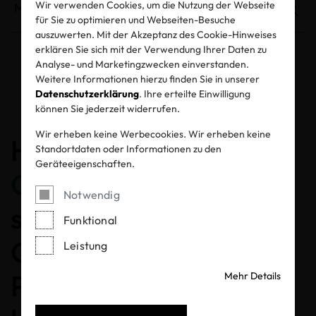
Wir verwenden Cookies, um die Nutzung der Webseite
für Sie zu optimieren und Webseiten-Besuche
auszuwerten. Mit der Akzeptanz des Cookie-Hinweises
erklären Sie sich mit der Verwendung Ihrer Daten zu
Analyse- und Marketingzwecken einverstanden.
Entzogene Zertifikate und Labels
Weitere Informationen hierzu finden Sie in unserer
Datenschutzerklärung
. Ihre erteilte Einwilligung
können Sie jederzeit widerrufen.
Wir erheben keine Werbecookies. Wir erheben keine
Herzlichen
Standortdaten oder Informationen zu den
Geräteeigenschaften.
Glückwunsch
, dass Sie
Notwendig
sich für ein MADE IN
Funktional
GREEN gelabeltes
Leistung
Produkt entschieden
Mehr Details