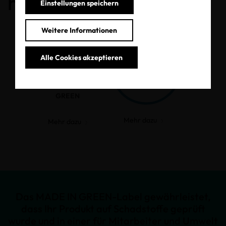
haben.
Einstellungen speichern
Weitere Informationen
Alle Cookies akzeptieren
MADE IN
GREEN
Mehr dazu
Mehr dazu
Das MADE IN GREEN-Label gewährleistet,
dass Ihr Produkt auf Schadstoffe geprüft
wurde und in einer für Mitarbeiter und Umwelt