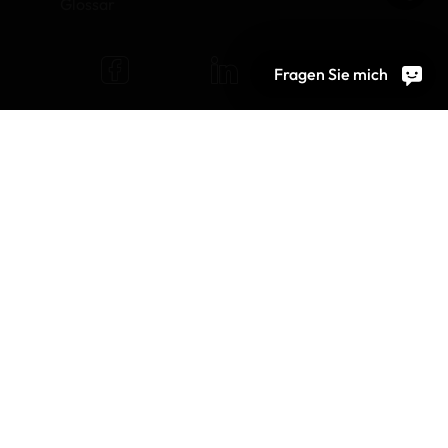
Glossar
Fragen Sie mich
© 2026 OEKO-TEX AG
Cookie-Einstellungen
Jobs
Allgemeine Nutzungsbedingungen
Impressum
Datenschutz
Bildrechte