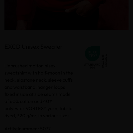
EXCD Unisex Sweater
Unbrushed molton nisex
sweatshirt with half-moon in the
neck, elastane neck, sleeve cuffs
and waistband, hanger loops
fixed inside at side seams made
of 60% cotton and 40%
polyester VORTEX® yarn, fabric
dyed, 320 g/m², in various sizes.
Artikelnummer : 5077