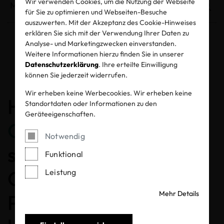
Wir verwenden Cookies, um die Nutzung der Webseite
für Sie zu optimieren und Webseiten-Besuche
auszuwerten. Mit der Akzeptanz des Cookie-Hinweises
erklären Sie sich mit der Verwendung Ihrer Daten zu
Analyse- und Marketingzwecken einverstanden.
Entzogene Zertifikate und Labels
Weitere Informationen hierzu finden Sie in unserer
Datenschutzerklärung
. Ihre erteilte Einwilligung
können Sie jederzeit widerrufen.
Wir erheben keine Werbecookies. Wir erheben keine
Herzlichen
Standortdaten oder Informationen zu den
Geräteeigenschaften.
Glückwunsch
, dass Sie
Notwendig
sich für ein MADE IN
Funktional
GREEN gelabeltes
Leistung
Mehr Details
Produkt entschieden