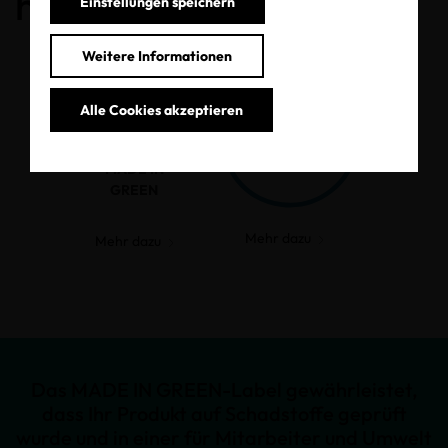
haben.
Einstellungen speichern
Weitere Informationen
Alle Cookies akzeptieren
MADE IN
GREEN
Mehr dazu
Mehr dazu
Das MADE IN GREEN-Label gewährleistet,
dass Ihr Produkt auf Schadstoffe geprüft
wurde und in einer für Mitarbeiter und Umwelt