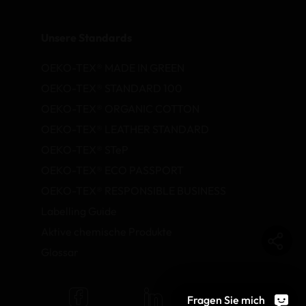
Unsere Standards
OEKO-TEX® MADE IN GREEN
OEKO-TEX® STANDARD 100
OEKO-TEX® ORGANIC COTTON
OEKO-TEX® LEATHER STANDARD
OEKO-TEX® STeP
OEKO-TEX® ECO PASSPORT
OEKO-TEX® RESPONSIBLE BUSINESS
Labelling Guide
Aktive chemische Produkte
Glossar
Fragen Sie mich