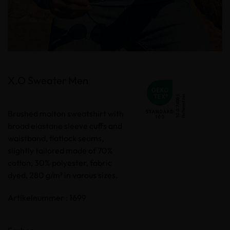
X.O Sweater Men
Brushed molton sweatshirt with
broad elastane sleeve cuffs and
waistband, flatlock seams,
slightly tailored made of 70%
cotton, 30% polyester, fabric
dyed, 280 g/m² in varous sizes.
Artikelnummer : 1699