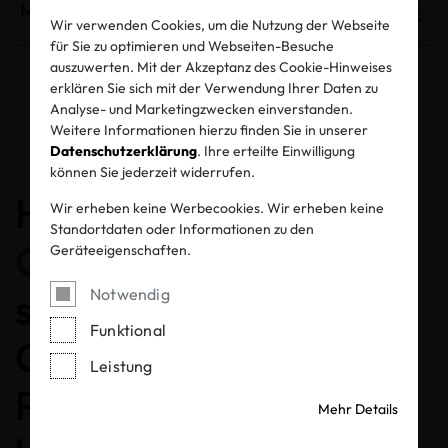
Wir verwenden Cookies, um die Nutzung der Webseite
für Sie zu optimieren und Webseiten-Besuche
auszuwerten. Mit der Akzeptanz des Cookie-Hinweises
erklären Sie sich mit der Verwendung Ihrer Daten zu
Entzogene Zertifikate und Labels
Analyse- und Marketingzwecken einverstanden.
Weitere Informationen hierzu finden Sie in unserer
Datenschutzerklärung
. Ihre erteilte Einwilligung
können Sie jederzeit widerrufen.
Herzlichen
Wir erheben keine Werbecookies. Wir erheben keine
Standortdaten oder Informationen zu den
Glückwunsch
, dass Sie
Geräteeigenschaften.
sich für ein MADE IN
Notwendig
Funktional
GREEN gelabeltes
Leistung
Produkt entschieden
Mehr Details