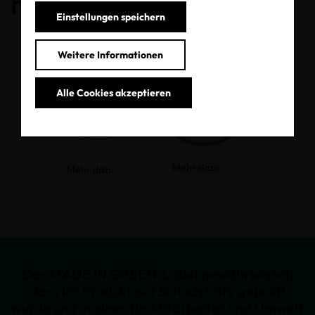
haben.
Einstellungen speichern
Weitere Informationen
Alle Cookies akzeptieren
MADE IN
GREEN
Mehr dazu
Mehr dazu
Das MADE IN GREEN-Label gewährleistet,
dass Ihr Produkt auf Schadstoffe geprüft
wurde und in einer für Mitarbeiter und Umwelt