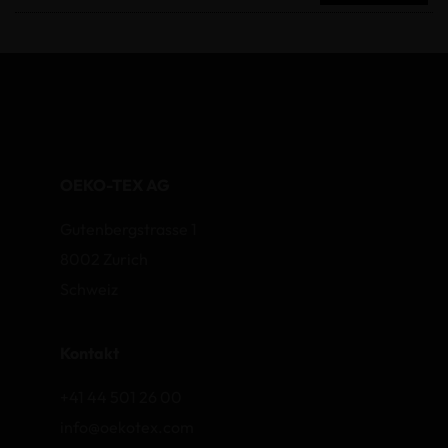
OEKO-TEX AG
Gutenbergstrasse 1
8002 Zurich
Schweiz
Kontakt
+41 44 501 26 00
info@oekotex.com