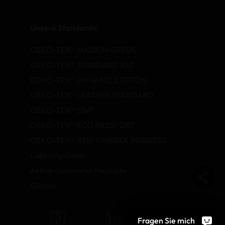
Unsere Standards
OEKO-TEX® MADE IN GREEN
OEKO-TEX® STANDARD 100
OEKO-TEX® ORGANIC COTTON
OEKO-TEX® LEATHER STANDARD
OEKO-TEX® STeP
OEKO-TEX® ECO PASSPORT
OEKO-TEX® RESPONSIBLE BUSINESS
Labelling Guide
Aktive chemische Produkte
Glossar
Fragen Sie mich