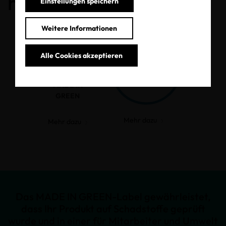
haben.
Einstellungen speichern
Weitere Informationen
Alle Cookies akzeptieren
MADE IN
GREEN
Mehr dazu
Mehr dazu
Das MADE IN GREEN-Label gewährleistet,
dass Ihr Produkt auf Schadstoffe geprüft
wurde und in einer für Mitarbeiter und Umwelt