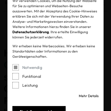
Wir verwenden Cookies, um die Nutzung der Webseite
für Sie zu optimieren und Webseiten-Besuche
auszuwerten. Mit der Akzeptanz des Cookie-Hinweises
erklären Sie sich mit der Verwendung Ihrer Daten zu
Analyse- und Marketingzwecken einverstanden.
Entzogene Zertifikate und Labels
Weitere Informationen hierzu finden Sie in unserer
Datenschutzerklärung
. Ihre erteilte Einwilligung
können Sie jederzeit widerrufen.
Wir erheben keine Werbecookies. Wir erheben keine
Herzlichen
Standortdaten oder Informationen zu den
Geräteeigenschaften.
Glückwunsch
, dass Sie
Notwendig
sich für ein MADE IN
Funktional
GREEN gelabeltes
Leistung
Mehr Details
Produkt entschieden