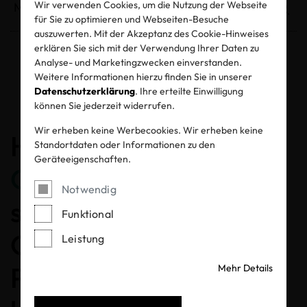
Wir verwenden Cookies, um die Nutzung der Webseite
für Sie zu optimieren und Webseiten-Besuche
auszuwerten. Mit der Akzeptanz des Cookie-Hinweises
erklären Sie sich mit der Verwendung Ihrer Daten zu
Analyse- und Marketingzwecken einverstanden.
Entzogene Zertifikate und Labels
Weitere Informationen hierzu finden Sie in unserer
Datenschutzerklärung
. Ihre erteilte Einwilligung
können Sie jederzeit widerrufen.
Wir erheben keine Werbecookies. Wir erheben keine
Herzlichen
Standortdaten oder Informationen zu den
Geräteeigenschaften.
Glückwunsch
, dass Sie
Notwendig
sich für ein MADE IN
Funktional
GREEN gelabeltes
Leistung
Produkt entschieden
Mehr Details