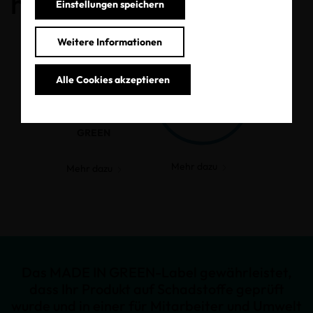
haben.
Einstellungen speichern
Weitere Informationen
Alle Cookies akzeptieren
MADE IN
GREEN
Mehr dazu
Mehr dazu
Das MADE IN GREEN-Label gewährleistet,
dass Ihr Produkt auf Schadstoffe geprüft
wurde und in einer für Mitarbeiter und Umwelt