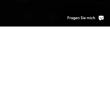
Glossar
Fragen Sie mich
© 2026 OEKO-TEX AG
Cookie-Einstellungen
Jobs
Allgemeine Nutzungsbedingungen
Impressum
Datenschutz
Bildrechte