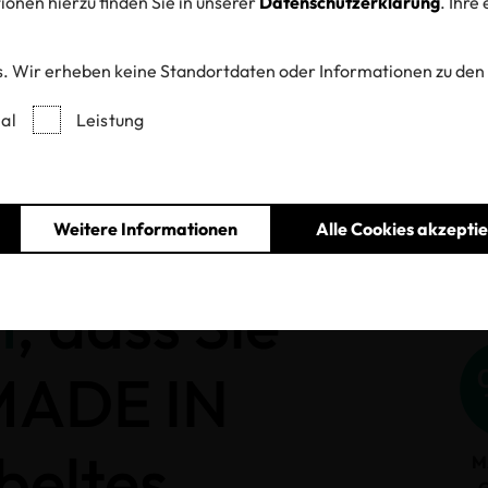
onen hierzu finden Sie in unserer
Datenschutzerklärung
. Ihre
. Wir erheben keine Standortdaten oder Informationen zu den
Entzogene Zertifikate und Labels
al
Leistung
Weitere Informationen
Alle Cookies akzepti
h
, dass Sie
 MADE IN
beltes
M