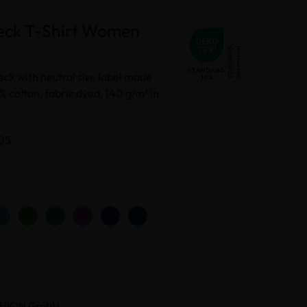
eck T-Shirt Women
eck with neutral size label made
% cotton, fabric dyed, 140 g/m² in
505
HION GmbH