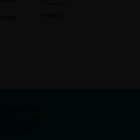
GREEN
Mehr dazu
hr dazu
Produkt auf
er und Umwelt
ellt wurde.