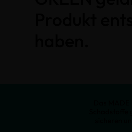
Produkt ent
haben.
Das MADE I
Schadstoffe 
sicheren u