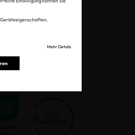
 erteilte Einwilligung können Sie
prüfen
 Geräteeigenschaften.
Mehr Details
eren
ADE IN