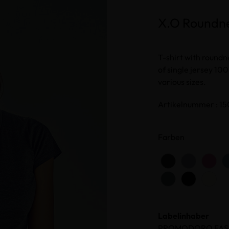
X.O Roundn
T-shirt with roundn
of single jersey 100
various sizes.
Artikelnummer : 1
Farben
Labelinhaber
PROMODORO FAS