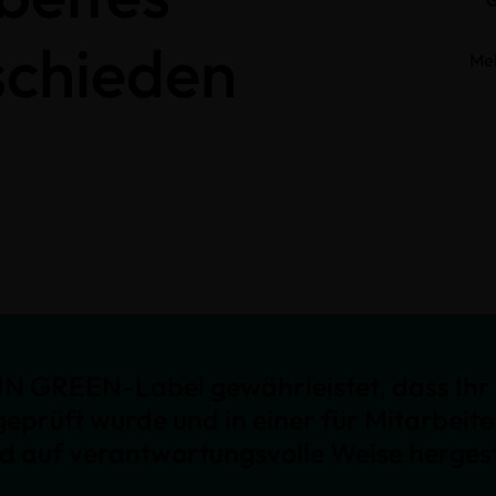
schieden
Me
N GREEN-Label gewährleistet, dass Ihr 
geprüft wurde und in einer für Mitarbeit
nd auf verantwortungsvolle Weise hergest