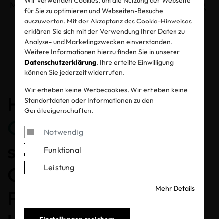
Wir verwenden Cookies, um die Nutzung der Webseite
für Sie zu optimieren und Webseiten-Besuche
auszuwerten. Mit der Akzeptanz des Cookie-Hinweises
erklären Sie sich mit der Verwendung Ihrer Daten zu
Analyse- und Marketingzwecken einverstanden.
Entzogene Zertifikate und Labels
Weitere Informationen hierzu finden Sie in unserer
Datenschutzerklärung
. Ihre erteilte Einwilligung
können Sie jederzeit widerrufen.
Wir erheben keine Werbecookies. Wir erheben keine
Herzlichen
Standortdaten oder Informationen zu den
Geräteeigenschaften.
Glückwunsch
, dass Sie
Notwendig
sich für ein MADE IN
Funktional
Leistung
GREEN gelabeltes
Mehr Details
Produkt entschieden
Einstellungen speichern