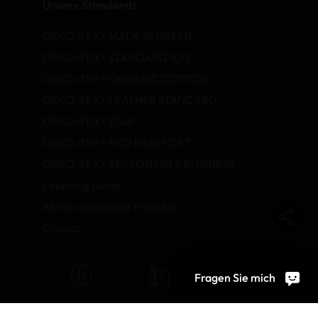
Unsere Standards
OEKO-TEX® MADE IN GREEN
OEKO-TEX® STANDARD 100
OEKO-TEX® ORGANIC COTTON
OEKO-TEX® LEATHER STANDARD
OEKO-TEX® STeP
OEKO-TEX® ECO PASSPORT
OEKO-TEX® RESPONSIBLE BUSINESS
Labelling Guide
Aktive chemische Produkte
Glossar
Fragen Sie mich