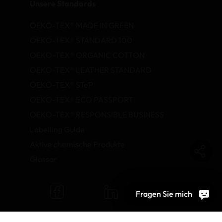
Unsere Standards
OEKO-TEX® MADE IN GREEN
OEKO-TEX® STANDARD 100
OEKO-TEX® ORGANIC COTTON
OEKO-TEX® LEATHER STANDARD
OEKO-TEX® STeP
OEKO-TEX® ECO PASSPORT
OEKO-TEX® RESPONSIBLE BUSINESS
Labelling Guide
Aktive chemische Produkte
Glossar
Fragen Sie mich