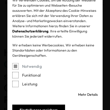
Wir verwenden Cookies, um die Nutzung der Webseite
für Sie zu optimieren und Webseiten-Besuche
auszuwerten. Mit der Akzeptanz des Cookie-Hinweises
erklären Sie sich mit der Verwendung Ihrer Daten zu
Analyse- und Marketingzwecken einverstanden.
Entzogene Zertifikate und Labels
Weitere Informationen hierzu finden Sie in unserer
Datenschutzerklärung
. Ihre erteilte Einwilligung
können Sie jederzeit widerrufen.
Wir erheben keine Werbecookies. Wir erheben keine
Herzlichen
Standortdaten oder Informationen zu den
Geräteeigenschaften.
Glückwunsch
, dass Sie
Notwendig
sich für ein MADE IN
Funktional
Leistung
GREEN gelabeltes
Mehr Details
Produkt entschieden
Einstellungen speichern