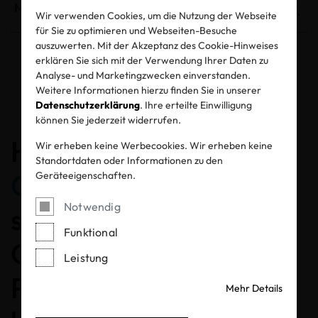
Wir verwenden Cookies, um die Nutzung der Webseite
für Sie zu optimieren und Webseiten-Besuche
auszuwerten. Mit der Akzeptanz des Cookie-Hinweises
erklären Sie sich mit der Verwendung Ihrer Daten zu
Entzogene Zertifikate und Labels
Analyse- und Marketingzwecken einverstanden.
Weitere Informationen hierzu finden Sie in unserer
Datenschutzerklärung
. Ihre erteilte Einwilligung
können Sie jederzeit widerrufen.
Herzlichen
Wir erheben keine Werbecookies. Wir erheben keine
Standortdaten oder Informationen zu den
Glückwunsch
, dass Sie
Geräteeigenschaften.
Notwendig
sich für ein MADE IN
Funktional
GREEN gelabeltes
Leistung
Produkt entschieden
Mehr Details