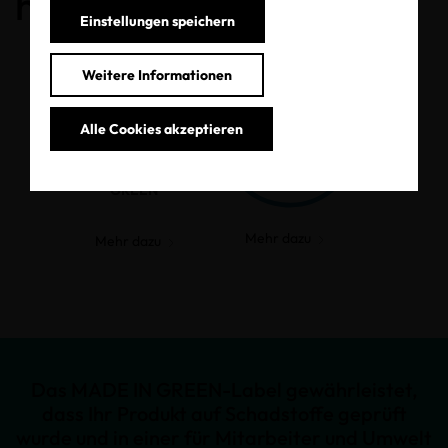
haben.
Einstellungen speichern
Weitere Informationen
Alle Cookies akzeptieren
MADE IN
GREEN
Mehr dazu
Mehr dazu
Das MADE IN GREEN-Label gewährleistet,
dass Ihr Produkt auf Schadstoffe geprüft
wurde und in einer für Mitarbeiter und Umwelt