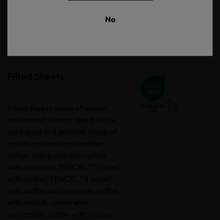
No
Fitted Sheets
Fitted sheets made of woven
and knitted fabrics (dyed, white,
yard dyed and printed) made of
cotton, polyester microfiber,
cotton with polyester, cotton
with elastane, TENCEL™Lyocell
with cotton, TENCEL™Lyocell
with cotton and elastane, cotton
with modal, cotton with
polyamide, cotton with viscose