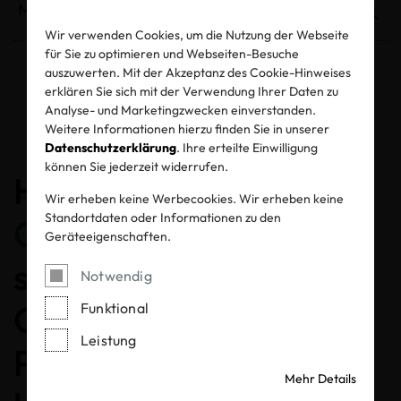
Wir verwenden Cookies, um die Nutzung der Webseite
für Sie zu optimieren und Webseiten-Besuche
auszuwerten. Mit der Akzeptanz des Cookie-Hinweises
erklären Sie sich mit der Verwendung Ihrer Daten zu
Entzogene Zertifikate und Labels
Analyse- und Marketingzwecken einverstanden.
Weitere Informationen hierzu finden Sie in unserer
Datenschutzerklärung
. Ihre erteilte Einwilligung
können Sie jederzeit widerrufen.
Herzlichen
Wir erheben keine Werbecookies. Wir erheben keine
Standortdaten oder Informationen zu den
Glückwunsch
, dass Sie
Geräteeigenschaften.
sich für ein MADE IN
Notwendig
GREEN gelabeltes
Funktional
Leistung
Produkt entschieden
Mehr Details