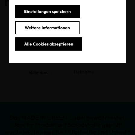
haben.
Einstellungen speichern
Weitere Informationen
Alle Cookies akzeptieren
MADE IN
GREEN
Mehr dazu
Mehr dazu
Das MADE IN GREEN-Label gewährleistet,
dass Ihr Produkt auf Schadstoffe geprüft
wurde und in einer für Mitarbeiter und Umwelt