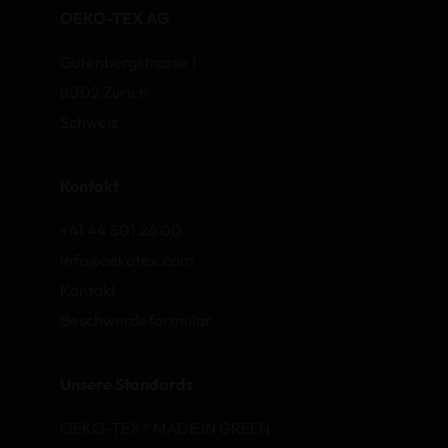
OEKO-TEX AG
Gutenbergstrasse 1
8002 Zurich
Schweiz
Kontakt
+41 44 501 26 00
info@oekotex.com
Kontakt
Beschwerdeformular
Unsere Standards
OEKO-TEX® MADE IN GREEN