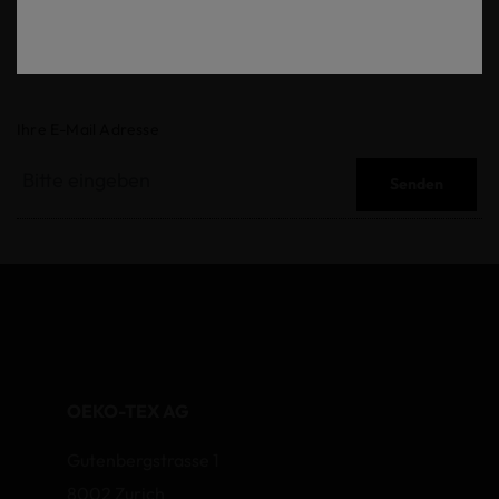
Newsletter
Ihre E-Mail Adresse
Senden
OEKO-TEX AG
Gutenbergstrasse 1
8002 Zurich