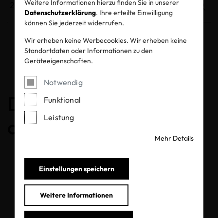
Weitere Informationen hierzu finden Sie in unserer
Datenschutzerklärung
. Ihre erteilte Einwilligung
können Sie jederzeit widerrufen.
Wir erheben keine Werbecookies. Wir erheben keine
Standortdaten oder Informationen zu den
Entzogene Zertifikate und Labels
Geräteeigenschaften.
Notwendig
Das Zertifikat ist
Funktional
Leistung
abgelaufen
Mehr Details
Einstellungen speichern
Weitere Informationen