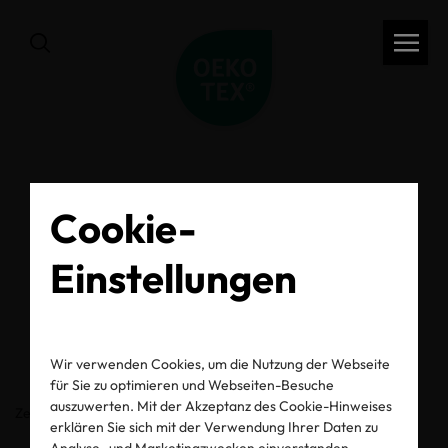
zurück
Cookie-
OEKO-TEX® Label
Einstellungen
Check
Wir verwenden Cookies, um die Nutzung der Webseite
für Sie zu optimieren und Webseiten-Besuche
auszuwerten. Mit der Akzeptanz des Cookie-Hinweises
Zertifikats-/Labelnummer
erklären Sie sich mit der Verwendung Ihrer Daten zu
Analyse- und Marketingzwecken einverstanden.