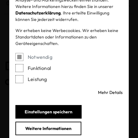
Weitere Informationen hierzu finden Sie in unserer
Datenschutzerklärung
. Ihre erteilte Einwilligung
können Sie jederzeit widerrufen.
Wir erheben keine Werbecookies. Wir erheben keine
Entzogene Zertifikate und Labels
Standortdaten oder Informationen zu den
Geräteeigenschaften.
Notwendig
Das Zertifikat ist
Funktional
abgelaufen
Leistung
Mehr Details
Einstellungen speichern
Weitere Informationen