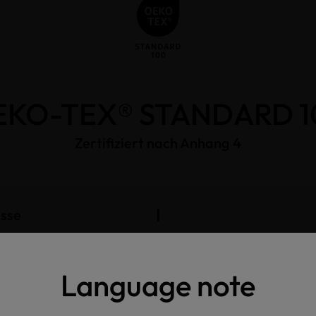
EKO-TEX® STANDARD 1
Zertifiziert nach Anhang 4
I
asse
Language note
tifizierten Artikels
l, bathrobe, swaddle, poncho, sauna kilt, loincloth, peshtamal, 