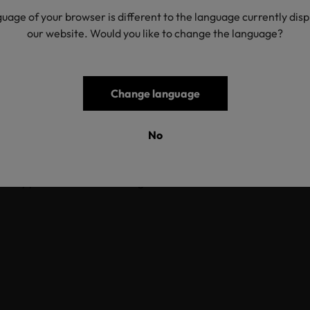
 kitchen set (pot holder, pocket mitt, apron, towel), hair turban
uage of your browser is different to the language currently dis
 woven terry, velvet (also velour cotton/polyester), woven (als
our website. Would you like to change the language?
ter) and pique fabric made of cotton, white, reactive, vat and d
ive print on woven terry and velvet fabric made of cotton; woven
n/viscose, cotton/viscose(bamboo), white and reactive dyed; wo
Change language
terry and velvet fabric made of cotton, white, reactive and vat 
essories (yarn-dyed polyester border, yarn-dyed cotton cord, s
read (also metallised), button, elastic tape [polyester/elastodien
No
metallic accessory [eyelet], yarn-dyed woven and printed label), 
 biologically active products accepted by OEKO-TEX®; produced
artly pre-certified according to OEKO-TEX® STANDARD 100.