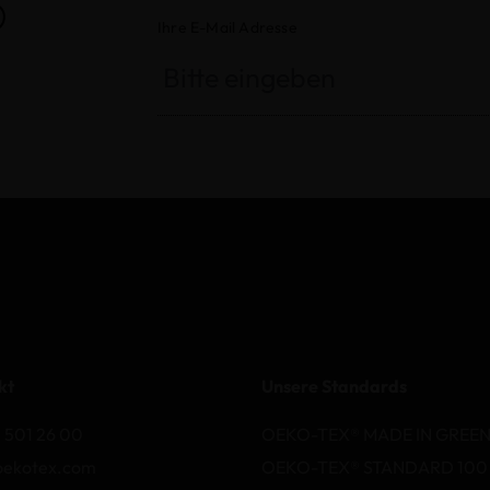
®
Ihre E-Mail Adresse
kt
Unsere Standards
 501 26 00
OEKO-TEX® MADE IN GREE
oekotex.com
OEKO-TEX® STANDARD 100