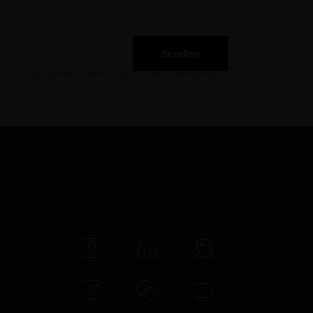
Senden
N