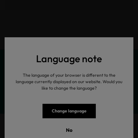
Language note
The language of your browser is different to the
Meine Produktinformationen
language currently displayed on our website. Would you
like to change the language?
Change language
1887 Poloshirt Logo navy
No
Poloshirt mit kleiner Logo