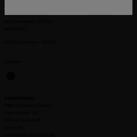
Stickerei, stoff stückgefärbt
100% Baumwolle, in
verschiedenen Größen
erhältlich
Artikelnummer : 70003
Farben
Labelinhaber
MBA Solutions GmbH
Gierlichsstr. 26
53840 Troisdorf
Germany
www.mba-solutions.de