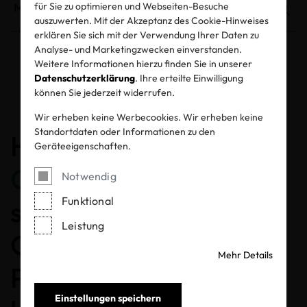
für Sie zu optimieren und Webseiten-Besuche
auszuwerten. Mit der Akzeptanz des Cookie-Hinweises
erklären Sie sich mit der Verwendung Ihrer Daten zu
Analyse- und Marketingzwecken einverstanden.
Weitere Informationen hierzu finden Sie in unserer
Entzogene Zertifikate und Labels
Datenschutzerklärung
. Ihre erteilte Einwilligung
können Sie jederzeit widerrufen.
Wir erheben keine Werbecookies. Wir erheben keine
Standortdaten oder Informationen zu den
Herzlichen
Geräteeigenschaften.
Glückwunsch
, dass Sie
Notwendig
Funktional
sich für ein MADE IN
Leistung
GREEN gelabeltes
Mehr Details
Produkt entschieden
Einstellungen speichern