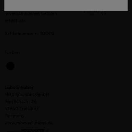
stückgefärbt 100% Baumwolle,
in verschiedenen Größen
erhältlich
Artikelnummer : 70002
Farben
Labelinhaber
MBA Solutions GmbH
Gierlichsstr. 26
53840 Troisdorf
Germany
www.mba-solutions.de