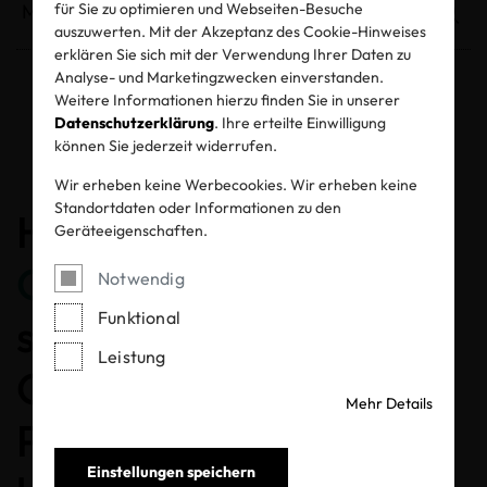
für Sie zu optimieren und Webseiten-Besuche
auszuwerten. Mit der Akzeptanz des Cookie-Hinweises
erklären Sie sich mit der Verwendung Ihrer Daten zu
Analyse- und Marketingzwecken einverstanden.
Weitere Informationen hierzu finden Sie in unserer
Entzogene Zertifikate und Labels
Datenschutzerklärung
. Ihre erteilte Einwilligung
können Sie jederzeit widerrufen.
Wir erheben keine Werbecookies. Wir erheben keine
Standortdaten oder Informationen zu den
Herzlichen
Geräteeigenschaften.
Glückwunsch
, dass Sie
Notwendig
Funktional
sich für ein MADE IN
Leistung
GREEN gelabeltes
Mehr Details
Produkt entschieden
Einstellungen speichern