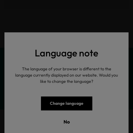
Language note
The language of your browser is different to the
language currently displayed on our website. Would you
Meine Produktinformationen
like to change the language?
Change language
1887 T-Shirt Balken
No
T-Shirt mit Frontdruck, stoff