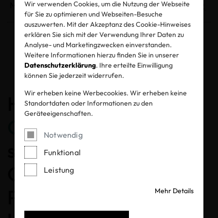
Wir verwenden Cookies, um die Nutzung der Webseite
für Sie zu optimieren und Webseiten-Besuche
auszuwerten. Mit der Akzeptanz des Cookie-Hinweises
erklären Sie sich mit der Verwendung Ihrer Daten zu
Analyse- und Marketingzwecken einverstanden.
Entzogene Zertifikate und Labels
Weitere Informationen hierzu finden Sie in unserer
Datenschutzerklärung
. Ihre erteilte Einwilligung
können Sie jederzeit widerrufen.
Wir erheben keine Werbecookies. Wir erheben keine
Herzlichen
Standortdaten oder Informationen zu den
Geräteeigenschaften.
Glückwunsch
, dass Sie
Notwendig
sich für ein MADE IN
Funktional
GREEN gelabeltes
Leistung
Produkt entschieden
Mehr Details