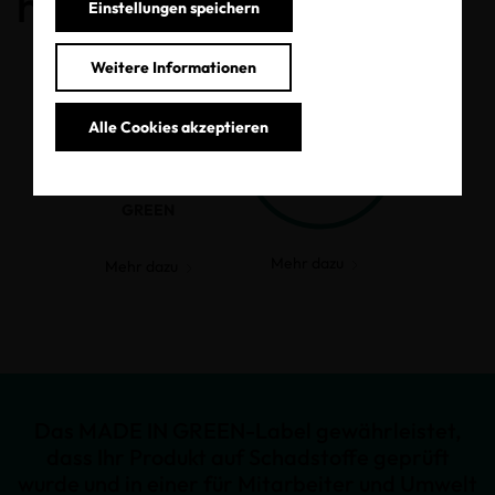
haben.
Einstellungen speichern
Weitere Informationen
Alle Cookies akzeptieren
MADE IN
GREEN
Mehr dazu
Mehr dazu
Das MADE IN GREEN-Label gewährleistet,
dass Ihr Produkt auf Schadstoffe geprüft
wurde und in einer für Mitarbeiter und Umwelt