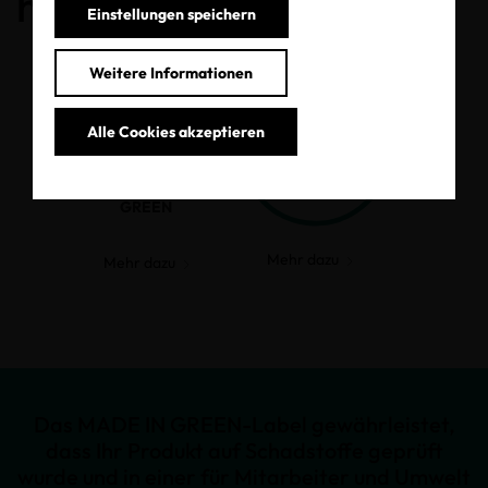
haben.
Einstellungen speichern
Weitere Informationen
Alle Cookies akzeptieren
MADE IN
GREEN
Mehr dazu
Mehr dazu
Das MADE IN GREEN-Label gewährleistet,
dass Ihr Produkt auf Schadstoffe geprüft
wurde und in einer für Mitarbeiter und Umwelt