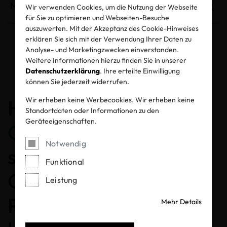
Wir verwenden Cookies, um die Nutzung der Webseite
für Sie zu optimieren und Webseiten-Besuche
auszuwerten. Mit der Akzeptanz des Cookie-Hinweises
erklären Sie sich mit der Verwendung Ihrer Daten zu
Analyse- und Marketingzwecken einverstanden.
Entzogene Zertifikate und Labels
Weitere Informationen hierzu finden Sie in unserer
Datenschutzerklärung
. Ihre erteilte Einwilligung
können Sie jederzeit widerrufen.
Wir erheben keine Werbecookies. Wir erheben keine
Herzlichen
Standortdaten oder Informationen zu den
Geräteeigenschaften.
Glückwunsch
, dass Sie
Notwendig
sich für ein MADE IN
Funktional
GREEN gelabeltes
Leistung
Produkt entschieden
Mehr Details