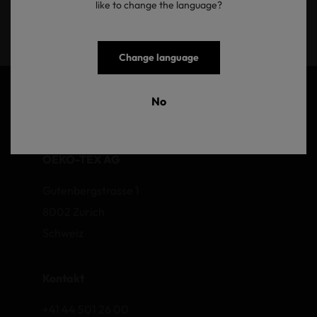
like to change the language?
Senden
Change language
No
OEKO-TEX AG
Gutenbergstrasse 1
8002 Zurich
Schweiz
Kontakt
+41 44 501 26 00