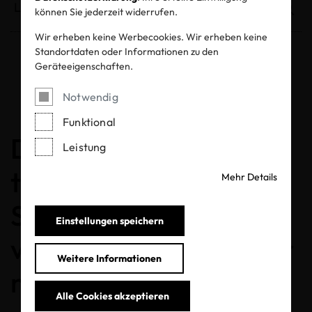
können Sie jederzeit widerrufen.
Wir erheben keine Werbecookies. Wir erheben keine
Standortdaten oder Informationen zu den
Geräteeigenschaften.
Entzogene Zertifikate und Labels
Notwendig
Funktional
Derzeit bestehen
Leistung
technische
Mehr Details
Schwierigkeiten. Bitte
Einstellungen speichern
versuchen Sie es später
Weitere Informationen
noch einmal.
Alle Cookies akzeptieren