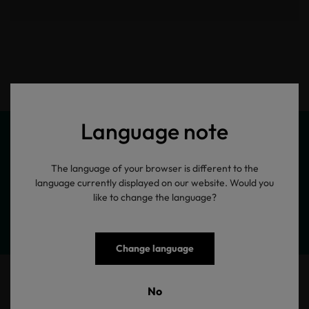
Language note
The language of your browser is different to the
Meine Produktinformationen
language currently displayed on our website. Would you
like to change the language?
Change language
SC Winterjacke navy
No
Herren Winterparka mit