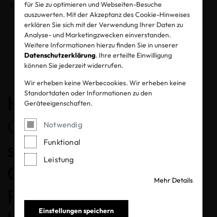
für Sie zu optimieren und Webseiten-Besuche
auszuwerten. Mit der Akzeptanz des Cookie-Hinweises
erklären Sie sich mit der Verwendung Ihrer Daten zu
Analyse- und Marketingzwecken einverstanden.
Weitere Informationen hierzu finden Sie in unserer
Entzogene Zertifikate und Labels
Datenschutzerklärung
. Ihre erteilte Einwilligung
können Sie jederzeit widerrufen.
Wir erheben keine Werbecookies. Wir erheben keine
Standortdaten oder Informationen zu den
Herzlichen
Geräteeigenschaften.
Glückwunsch
, dass Sie
Notwendig
Funktional
sich für ein MADE IN
Leistung
GREEN gelabeltes
Mehr Details
Produkt entschieden
Einstellungen speichern