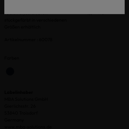
Logoabzeichen auf der Brust,
100% Polyester, Stoff
stückgefärbt in verschiedenen
Größen erhältlich
Artikelnummer : 60078
Farben
Labelinhaber
MBA Solutions GmbH
Gierlichsstr. 26
53840 Troisdorf
Germany
www.mba-solutions.de