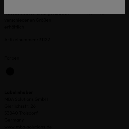
Logo Stickerei, 100% Polyester
(recycelt), Stoff stückgefärbt, in
verschiedenen Größen
erhältlich
Artikelnummer : 31122
Farben
Labelinhaber
MBA Solutions GmbH
Gierlichsstr. 26
53840 Troisdorf
Germany
www.mba-solutions.de