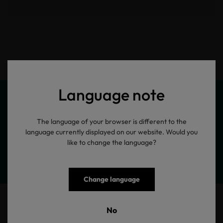
Language note
The language of your browser is different to the
Meine Produktinformationen
language currently displayed on our website. Would you
like to change the language?
Change language
Fleecejacke Bode
No
Herren Fleecejacke mit kleiner