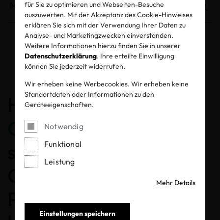
für Sie zu optimieren und Webseiten-Besuche
auszuwerten. Mit der Akzeptanz des Cookie-Hinweises
erklären Sie sich mit der Verwendung Ihrer Daten zu
Analyse- und Marketingzwecken einverstanden.
Weitere Informationen hierzu finden Sie in unserer
Entzogene Zertifikate und Labels
Datenschutzerklärung
. Ihre erteilte Einwilligung
können Sie jederzeit widerrufen.
Wir erheben keine Werbecookies. Wir erheben keine
Standortdaten oder Informationen zu den
Herzlichen
Geräteeigenschaften.
Glückwunsch
, dass Sie
Notwendig
Funktional
sich für ein MADE IN
Leistung
GREEN gelabeltes
Mehr Details
Produkt entschieden
Einstellungen speichern