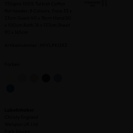
730gms 100% Turkish Cotton
flat header, 8 Colours. Face 33 x
33cm Guest 40 x 76cm Hand 50
x 100cm Bath 76 x 137cm Sheet
90 x 165cm
Artikelnummer : M1YLPK0X3
Farben
Labelinhaber
Christy England
Welspun UK Ltd
Park Square