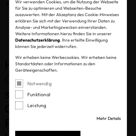
Wir verwenden Cookies, um die Nutzung der Webseite
für Sie zu optimieren und Webseiten-Besuche
auszuwerten. Mit der Akzeptanz des Cookie-Hinweises
erklären Sie sich mit der Verwendung Ihrer Daten zu
Analyse- und Marketingzwecken einverstanden.
Entzogene Zertifikate und Labels
Weitere Informationen hierzu finden Sie in unserer
Datenschutzerklärung
. Ihre erteilte Einwilligung
können Sie jederzeit widerrufen.
Wir erheben keine Werbecookies. Wir erheben keine
Herzlichen
Standortdaten oder Informationen zu den
Geräteeigenschaften.
Glückwunsch
, dass Sie
Notwendig
sich für ein MADE IN
Funktional
GREEN gelabeltes
Leistung
Produkt entschieden
Mehr Details