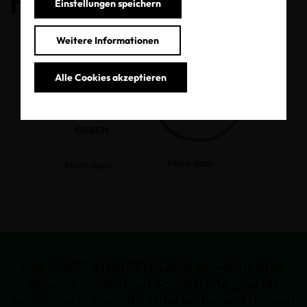
haben.
Einstellungen speichern
Weitere Informationen
Alle Cookies akzeptieren
MADE IN
GREEN
Mehr dazu
Mehr dazu
Das MADE IN GREEN-Label gewährleistet,
dass Ihr Produkt auf Schadstoffe geprüft
wurde und in einer für Mitarbeiter und Umwelt