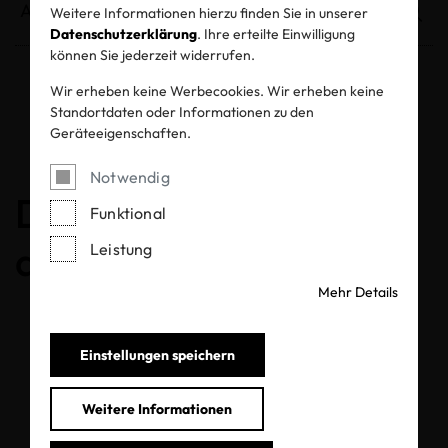
Weitere Informationen hierzu finden Sie in unserer
Datenschutzerklärung
. Ihre erteilte Einwilligung
können Sie jederzeit widerrufen.
Wir erheben keine Werbecookies. Wir erheben keine
Entzogene Zertifikate und Labels
Standortdaten oder Informationen zu den
Geräteeigenschaften.
Notwendig
Die Gültigkeit wird
Funktional
derzeit überprüft
Leistung
Mehr Details
Einstellungen speichern
Weitere Informationen