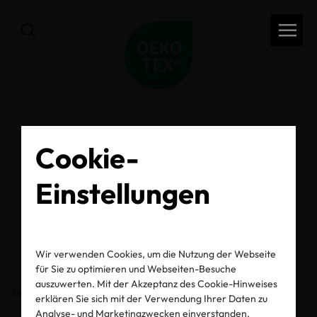
Cookie-
zurück
OEKO-TEX® Label
Einstellungen
Check
Wir verwenden Cookies, um die Nutzung der Webseite
für Sie zu optimieren und Webseiten-Besuche
auszuwerten. Mit der Akzeptanz des Cookie-Hinweises
Zertifikats-/Labelnummer
erklären Sie sich mit der Verwendung Ihrer Daten zu
Analyse- und Marketingzwecken einverstanden.