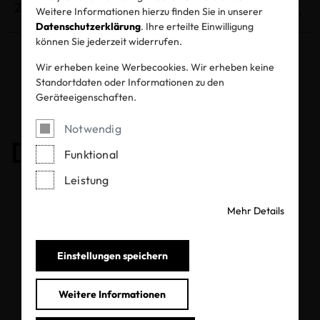
Weitere Informationen hierzu finden Sie in unserer
Datenschutzerklärung
. Ihre erteilte Einwilligung
können Sie jederzeit widerrufen.
Wir erheben keine Werbecookies. Wir erheben keine
Entzogene Zertifikate und Labels
Standortdaten oder Informationen zu den
Geräteeigenschaften.
Notwendig
Das Zertifikat ist gültig
Funktional
Leistung
Mehr Details
Einstellungen speichern
Weitere Informationen