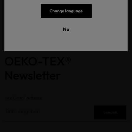
accessories (sewing thread, woven and printed
label); produced using components partly pre-
Change language
certified according to OEKO-TEX® STANDARD 100.
No
OEKO-TEX®
Newsletter
Ihre E-Mail Adresse
Senden