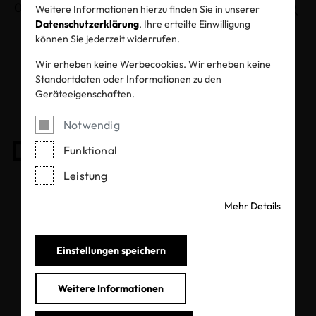
Weitere Informationen hierzu finden Sie in unserer
Datenschutzerklärung
. Ihre erteilte Einwilligung
können Sie jederzeit widerrufen.
Wir erheben keine Werbecookies. Wir erheben keine
Entzogene Zertifikate und Labels
Standortdaten oder Informationen zu den
Geräteeigenschaften.
Notwendig
Das Zertifikat ist gültig
Funktional
Leistung
Mehr Details
Einstellungen speichern
Weitere Informationen