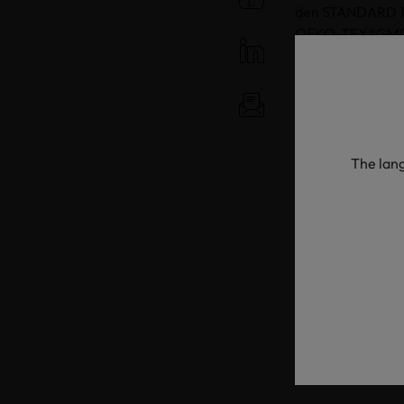
den STANDARD 10
OEKO-TEX®GMO P
Die ISO/IWA 32-M
International Wo
modifizierten O
Baumwollfasern 
biologische Baum
The lang
ist.
Um den wachsend
beschlossen, so
die ISO/IWA32 A
basieren auf seh
Qualitätsanford
Dies bedeutet ei
unverarbeitete B
GMO Prüfungen 