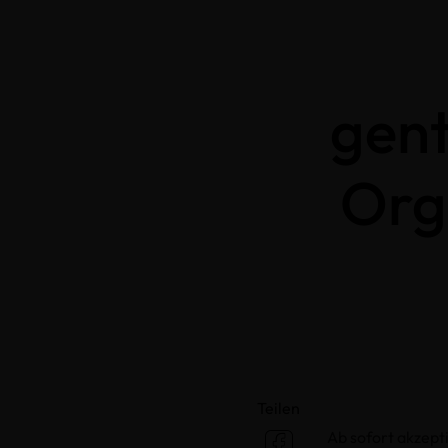
gent
Org
Teilen
Ab sofort akzept