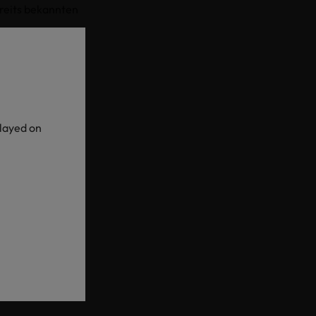
reits bekannten
rdisation (ISO)
ysen von
und aus
ausgezeichnete
ten Organsimen
played on
® Association
hren als auch
eide Methoden
hre
, da weitere