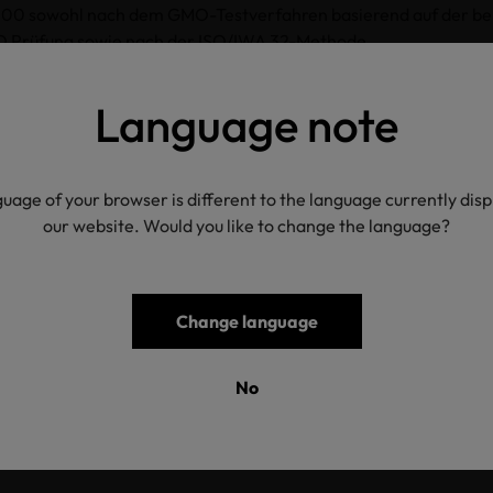
0 sowohl nach dem GMO-Testverfahren basierend auf der be
rüfung sowie nach der ISO/IWA 32-Methode.
ethode wurde von der Internationalen Organisation for Standa
Language note
rkshop Agreement (IWA) entwickelt. Die Prüfung umfasst Anal
rganismen (GMO) in Baumwollsamen, Blättern, Baumwollfasern 
gewonnenen Materialien. Jede mit der Analyse getestete und 
wolle, garantiert, dass diese frei von gentechnisch modifizier
uage of your browser is different to the language currently dis
our website. Would you like to change the language?
en Kundenbedürfnissen gerecht zu werden, hat die OEKO-TEX
wohl das gemeinsam mit Hohenstein entwickelte GMO-Testverfa
nalyse für die GMO-Prüfung zum STANDARD 100 zuzulassen. B
Change language
r hohen Standards und stellen keine Minderung der strengen
erungen von OEKO-TEX® dar.
No
ne Prozess-Vereinfachung für Produzenten und Hersteller, die i
aumwolle bereits nach der ISO/IWA 32 Methode getestet haben
für den OEKO-TEX® STANDARD 100 entfallen.