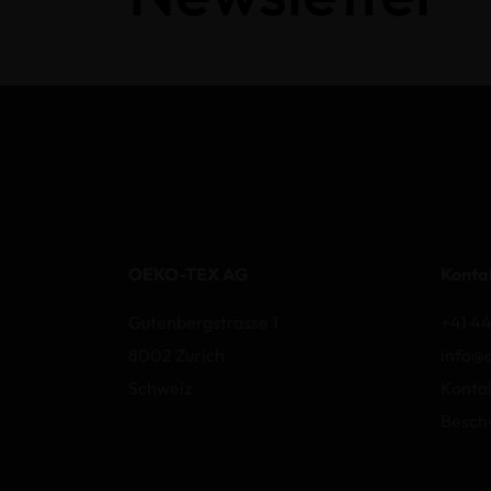
OEKO-TEX AG
Konta
Gutenbergstrasse 1
+41 44
8002 Zurich
info@
Schweiz
Konta
Besch