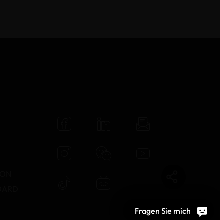
N
TON
DARD
Fragen Sie mich