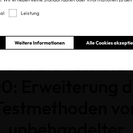
al
Leistung
Home
Aktuelles
r Testmethoden von unbehandelter Baumwolle auf gentechnisch modi
Weitere Informationen
Alle Cookies akzepti
KO-TEX® STAND
0: Erweiterung d
Testmethoden vo
unbehandelter