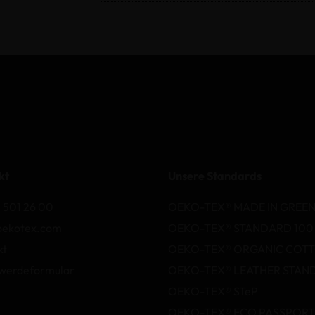
kt
Unsere Standards
 501 26 00
OEKO-TEX® MADE IN GREE
oekotex.com
OEKO-TEX® STANDARD 100
kt
OEKO-TEX® ORGANIC COT
werdeformular
OEKO-TEX® LEATHER STAN
OEKO-TEX® STeP
OEKO-TEX® ECO PASSPORT