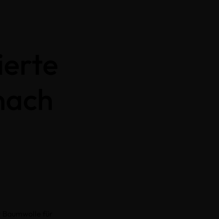
ierte
nach
r Baumwolle für