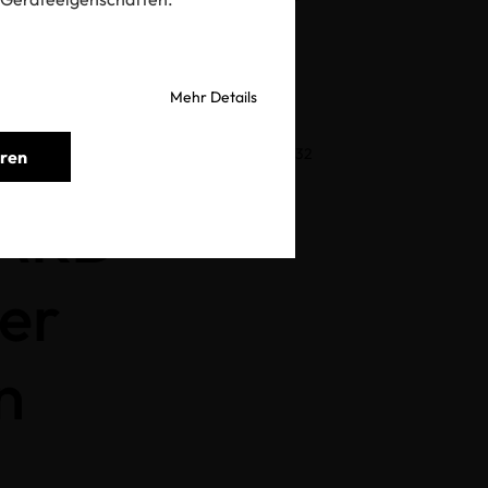
Mehr Details
fizierte Organsimen (GMO) nach ISO/IWA 32
eren
ARD
er
n