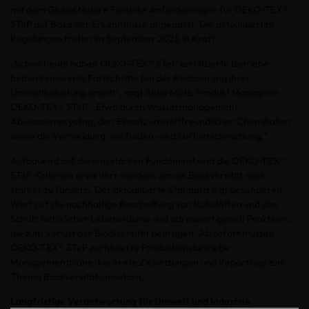
mit dem Global Nature Fund die Anforderungen für OEKO-TEX®
STeP auf Basis der Erkenntnisse angepasst. Die aktualisierten
Regelungen treten im September 2025 in Kraft.
„Schon heute haben OEKO-TEX
® STeP zertifizierte Betriebe
bemerkenswerte Fortschritte bei der Reduzierung ihrer
Umweltbelastung erzielt“, sagt Alisia Mätz, Produkt Managerin
OEKO-TEX® STeP.
„Etwa durch Wassermanagement,
Abwasserrecycling, den Einsatz umweltfreundlicher Chemikalien
sowie die Vermeidung von Boden- und Luftverschmutzung.“
Aufbauend auf diesem starken Fundament sind die OEKO-TEX
®
STeP-Kriterien erweitert worden, um die Biodiversität noch
stärker zu fördern. Der aktualisierte Standard legt besonderen
Wert auf die nachhaltige Beschaffung von Rohstoffen und den
Schutz natürlicher Lebensräume und adressiert gezielt Praktiken,
die zum Verlust der Biodiversität beitragen. Ab sofort müssen
OEKO-TEX® STeP zertifizierte Produktionsbetriebe
Managementpläne, konkrete Zielsetzungen und Reportings zum
Thema Biodiversität umsetzen.
Langfristige Verantwortung für Umwelt und Industrie