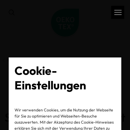
Vorherige Seite
Cookie-
Einstellungen
OEKO-TEX® stärkt
Engagement für den
Wir verwenden Cookies, um die Nutzung der Webseite
Schutz der Biodiversität
für Sie zu optimieren und Webseiten-Besuche
auszuwerten. Mit der Akzeptanz des Cookie-Hinweises
erklären Sie sich mit der Verwendung Ihrer Daten zu