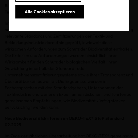
Biodiversität im Blick: Global Nature Fund analysiert
Alle Cookies akzeptieren
Textilstandards
Im Rahmen des Projekts “Unternehmen Biologische Vielfalt - UBi”
hat der Global Nature Fund gemeinsam mit der Bodensee-Stiftung
relevante Standards und Zertifizierungen der Textil- und
Bekleidungsindustrie daraufhin geprüft, inwieweit diese
wirksamen Anforderungen zum Schutz der Biodiversität enthalten.
Die Kriterien und Anforderungen wurden hinsichtlich ihrer
Wirksamkeit für den Schutz der biologischen Vielfalt, ihrer
Gewichtung innerhalb der Standard- oder
Unternehmenszertifizierungssysteme sowie ihrer Transparenz und
Überprüfbarkeit bewertet. Die Ergebnisse wurden in
Fachgesprächen mit den Standardgebern, Unternehmen der
Textilindustrie und weiteren Expert:innen diskutiert und führten zu
gemeinsamen Empfehlungen, wie Biodiversität künftig stärker
berücksichtigt werden kann.
Neue Biodiversitätskriterien im OEKO-TEX® STeP Standard
02.2025
Im Zuge der jährlichen Überarbeitung hat OEKO-TEX® gemeinsam