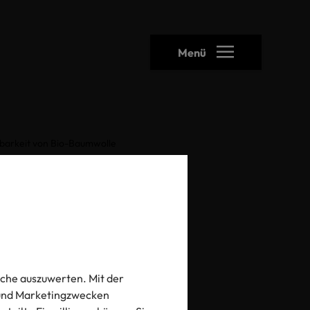
Menü
gbarkeit von Bio-Baumwolle
auf
r
len
che auszuwerten. Mit der
- und Marketingzwecken