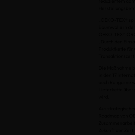
reduziertem admi
Herstellungsbet
„OEKO-TEX® spiel
Baumwolle in der
OEKO-TEX® ORG
„Durch den Einsa
Produktkette für
Transaktionszer
Die Maßnahme ba
in den 17 intern
auch Rohgarne we
Lieferkette über
wird.
Aus strategischer
Roadmap von O
Zusammenarbeit m
Zukunft der Zert