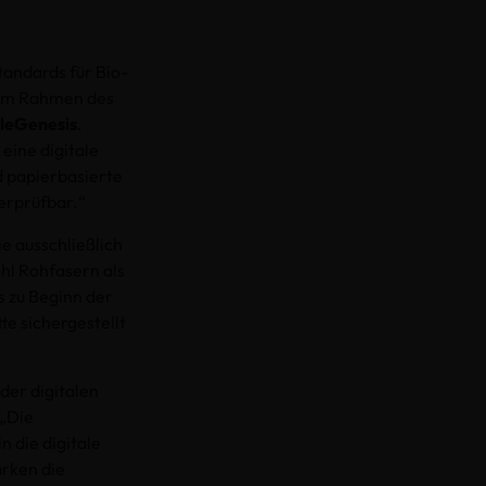
tandards für Bio-
t im Rahmen des
leGenesis
.
eine digitale
d papierbasierte
erprüfbar.“
 ausschließlich
hl Rohfasern als
s zu Beginn der
e sichergestellt
der digitalen
 „Die
 die digitale
ärken die