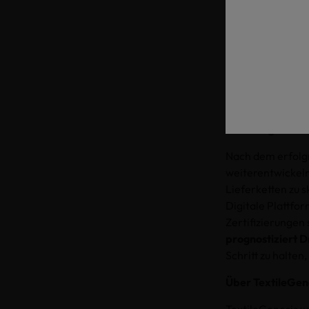
Effizienz. Texti
reduziert und zu
OEKO-TEX® weist
Zertifizierungspr
Auch
Milan Ginn
Zusammenarbeit h
gestärkt.“
Grundlage für di
Nach dem erfolg
weiterentwickeln
Lieferketten zu s
Digitale Plattfor
Zertifizierungen 
prognostiziert Dr
Schritt zu halten
Über TextileGen