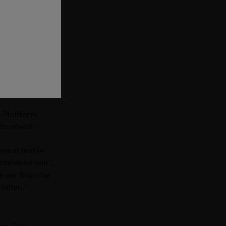
manuellen Aufwand
einsam mit
chhaltigeren
lls Pvt. Ltd.
„Die
rkette spürbar
 Plattform
o-Baumwoll-
ns in textile
scheidend sein“,
en der Branche
stalten.“