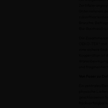
Zertifizierungss
Unternehmen der
zukunftsorientie
Branche: Betrugs
Bio-Baumwoll-Li
Die Zusammenarbe
OEKO-TEX® mit de
eine sichere End
Kooperation ist d
Warenbewegungen
und fragmentiert
Von Faser zu Dat
Ein zentrales El
physische Liefer
geschlossenen Sy
Rückverfolgbarkei