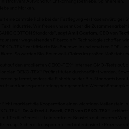
nistrativem Aufwand für Entkörnungsbetriebe, Spinnereien,
riebe und Marken.
t eine zentrale Rolle bei der Festlegung vertrauenswürdiger S
 Textilindustrie. Wir freuen uns sehr über die Zusammenarbei
ANIC COTTON Standards“,
sagt Amit Gautam, CEO von Texti
tz unserer wegweisenden Fibercoin™ Technologie schaffen wir 
 OEKO-TEX® zertifizierte Bio-Baumwolle und ersetzen PDF- un
tifikate. So werden Bio-Baumwoll-Claims im großen Maßstab üb
ut auf den etablierten OEKO-TEX® internen GMO-Tests auf, die
ationalen OEKO-TEX® Prüfinstituten durchgeführt werden. Sowo
rden getestet, sodass die Einhaltung der Bio-Standards bereit
prüft und konsequent entlang der gesamten Wertschöpfungskett
 Sicht markiert die Kooperation einen wichtigen Meilenstein in 
EKO-TEX®.
Dr. Alfred J. Beerli, CEO von OEKO-TEX®
, erklärt:
it TextileGenesis ist ein zentraler Baustein auf unserem Weg in
ifizierung. Sichere, transparente und datenbasierte Prozesse st