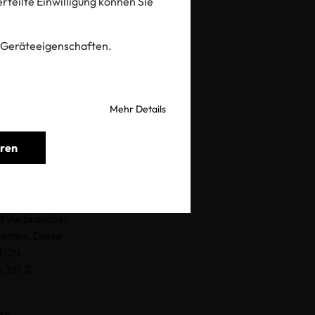
 erteilte Einwilligung können Sie
 von
 Geräteeigenschaften.
Mehr Details
eren
mend an
d Verbraucher
ketten. Diese
TTON
n 381 %
en