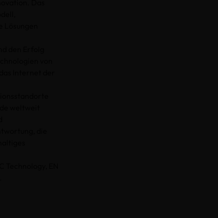
novation. Das
dell,
se Lösungen
nd den Erfolg
technologien von
 das Internet der
tionsstandorte
nde weltweit
d
ntwortung, die
altiges
AC Technology, EN
.