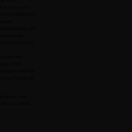
pe. Das
odemarken und
Rückverfolgbarkeit
t deren
erfolgbarkeit von
mt dabei ein
nelle Materialien
e Enden der
tzwerk für
stausch sowie die
 eines Materials
mpliance- und
zt Marken dabei,