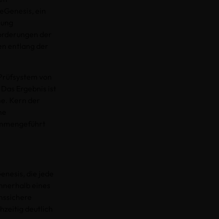
eGenesis, ein
rung
forderungen der
en entlang der
 Prüfsystem von
Das Ergebnis ist
me. Kern der
he
sammengeführt
enesis, die jede
nnerhalb eines
nssichere
hzeitig deutlich