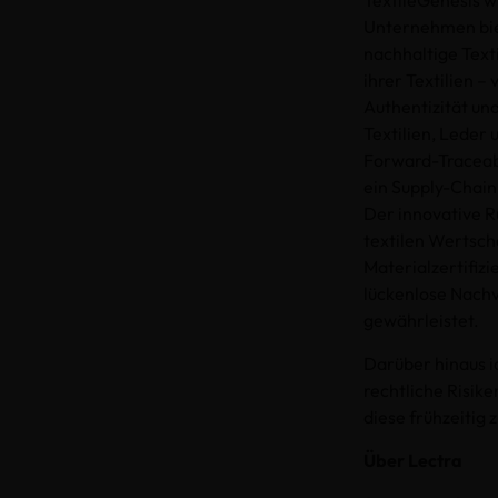
TextileGenesis 
Unternehmen bie
nachhaltige Texti
ihrer Textilien –
Authentizität un
Textilien, Leder
Forward-Traceabi
ein Supply-Chain
Der innovative R
textilen Wertsch
Materialzertifiz
lückenlose Nachv
gewährleistet.
Darüber hinaus i
rechtliche Risike
diese frühzeitig 
Über Lectra