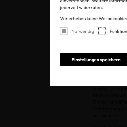
einverstanden. Weitere Informati
Rüc
jederzeit widerrufen.
Wir erheben keine Werbecookies
Notwendig
Funktion
Einstellungen speichern
Bio-Baumwolle ge
strategischer B
fordern verstärk
Entwicklung sp
Zertifizierung w
verzeichnete.
Mit steigendem 