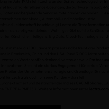
dung im Jahr 1973 steht Lectra an der Spitze technologischer In
et Industrial-Intelligence-Lösungen, die Software im SaaS-Mo
, Daten und begleitende Services miteinander verbinden. Die
Unternehmen der Mode-, Automobil- und Möbelindustrie.
raft und Leidenschaft beschleunigt Lectra die Transformation u
 einer sich stetig wandelnden Welt – gestützt auf die Schlüssel
runter Künstliche Intelligenz, Big Data, Cloud-Technologien und
e ist in mehr als 100 Ländern präsent und betreibt drei Produk
teme in Frankreich, China und den USA. Rund 3.000 Mitarbeite
i zentralen Werten: offen denkend, vertrauensvolle Partner un
e Innovatoren. Sie eint ein starkes Engagement für soziale Vera
en Pfeiler der Unternehmensstrategie und Grundlage für nachh
l für Lectra als auch für seine Kunden – darstellt.
 Euronext notiert und Bestandteil der Indizes CAC All Shares, C
ie ENT PEA-PME 150. Weitere Informationen unter
lectra.com