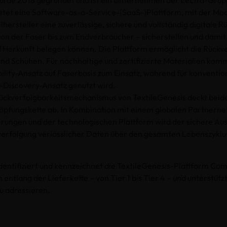
wurde 2018 gegründet und ist ein Unternehmen der Lectra-Grup
tet eine Software-as-a-Service-(SaaS-)Plattform, mit der M
lhersteller eine zuverlässige, sichere und vollständig digitale 
 von der Faser bis zum Endverbraucher – sicherstellen und dami
d Herkunft belegen können. Die Plattform ermöglicht die Rückv
 und Schuhen. Für nachhaltige und zertifizierte Materialien kom
lity-Ansatz auf Faserbasis zum Einsatz, während für konventio
-Discovery-Ansatz genutzt wird.
ückverfolgbarkeitsmechanismus von TextileGenesis deckt beid
öpfungskette ab. In Kombination mit einem globalen Partnerne
ierungen und der technologischen Plattform wird der sichere Au
erfolgung verlässlicher Daten über den gesamten Lebenszyklus
dentifiziert und kennzeichnet die TextileGenesis-Plattform Co
n entlang der Lieferkette – von Tier 1 bis Tier 4 – und unterstüt
zu adressieren.