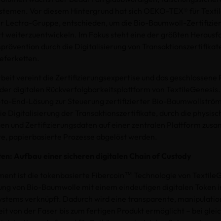
ystemen. Vor diesem Hintergrund hat sich OEKO-TEX® für Textil
 Lectra-Gruppe, entschieden, um die Bio-Baumwoll-Zertifizie
rt weiterzuentwickeln. Im Fokus steht eine der größten Heraus
prävention durch die Digitalisierung von Transaktionszertifikat
eferketten.
it vereint die Zertifizierungsexpertise und das geschlossene
r digitalen Rückverfolgbarkeitsplattform von TextileGenesis. 
-to-End-Lösung zur Steuerung zertifizierter Bio-Baumwollströ
ie Digitalisierung der Transaktionszertifikate, durch die physisc
 und Zertifizierungsdaten auf einer zentralen Plattform zu
e, papierbasierte Prozesse abgelöst werden.
en: Aufbau einer sicheren digitalen Chain of Custody
ement ist die tokenbasierte Fibercoin™ Technologie von TextileG
ung von Bio-Baumwolle mit einem eindeutigen digitalen Token i
stems verknüpft. Dadurch wird eine transparente, manipulatio
t von der Faser bis zum fertigen Produkt ermöglicht – bei gleic