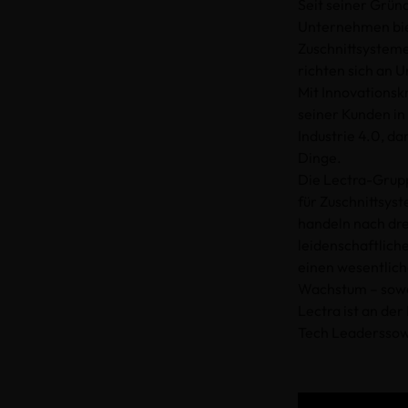
Seit seiner Grün
Unternehmen biet
Zuschnittsysteme
richten sich an 
Mit Innovationsk
seiner Kunden in
Industrie 4.0, da
Dinge.
Die Lectra-Grupp
für Zuschnittsys
handeln nach dre
leidenschaftlich
einen wesentlich
Wachstum – sowoh
Lectra ist an der
Tech Leaderssow