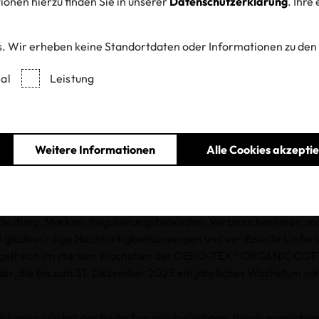
onen hierzu finden Sie in unserer
Datenschutzerklärung
. Ihre
kverfolgbarkeit
. Wir erheben keine Standortdaten oder Informationen zu den
Bio-Baumwolle
al
Leistung
Weitere Informationen
Alle Cookies akzepti
21.01.2026
winnt in der globalen Textil- und Bekleidungsindustrie zuneh
edeutung. Marken, Regulierungsbehörden, Verbraucherinnen un
t glaubwürdige Nachhaltigkeitsaussagen und verifizierte Liefer
iegelt sich im starken Wachstum der OEKO-TEX® ORGANIC CO
ider, die bis zum 31. Dezember 2025 ein jährliches Wachstum vo
Volumen wächst der Bedarf an glaubwürdigen, fälschungssicher