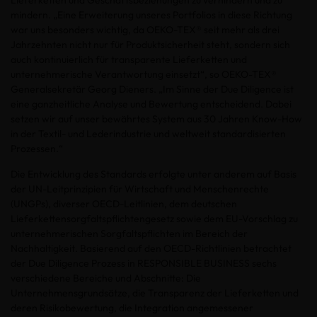
Lieferketten und Geschäftsbeziehungen zu verhindern und zu
mindern. „Eine Erweiterung unseres Portfolios in diese Richtung
war uns besonders wichtig, da OEKO-TEX® seit mehr als drei
Jahrzehnten nicht nur für Produktsicherheit steht, sondern sich
auch kontinuierlich für transparente Lieferketten und
unternehmerische Verantwortung einsetzt“, so OEKO-TEX®
Generalsekretär Georg Dieners. „Im Sinne der Due Diligence ist
eine ganzheitliche Analyse und Bewertung entscheidend. Dabei
setzen wir auf unser bewährtes System aus 30 Jahren Know-How
in der Textil- und Lederindustrie und weltweit standardisierten
Prozessen.“
Die Entwicklung des Standards erfolgte unter anderem auf Basis
der UN-Leitprinzipien für Wirtschaft und Menschenrechte
(UNGPs), diverser OECD-Leitlinien, dem deutschen
Lieferkettensorgfaltspflichtengesetz sowie dem EU-Vorschlag zu
unternehmerischen Sorgfaltspflichten im Bereich der
Nachhaltigkeit. Basierend auf den OECD-Richtlinien betrachtet
der Due Diligence Prozess in RESPONSIBLE BUSINESS sechs
verschiedene Bereiche und Abschnitte: Die
Unternehmensgrundsätze, die Transparenz der Lieferketten und
deren Risikobewertung, die Integration angemessener