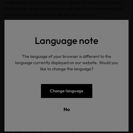
Maßnahmen, eine kontinuierliche Überprüfung der getroffenen
Maßnahmen, eine transparente und öffentliche Kommunikation
und Berichterstattung sowie die Einführung eines
Beschwerdemechanismus. Darüber hinaus implementiert OEKO-
TEX® einen freiwilligen siebten Abschnitt, um die Bedeutung des
Klimaschutzes hervorzuheben. Hier können Unternehmen den
Language note
Implementierungsstand einer Klimastrategie zur Erreichung des
1.5°C Ziels des Pariser Abkommens im Unternehmen abbilden.
Dieser Bereich wird separat betrachtet und eine mögliche
The language of your browser is different to the
Zertifizierung der Sorgfaltspflichten bleibt hiervon unberührt.
language currently displayed on our website. Would you
like to change the language?
OEKO-TEX® RESPONISBLE BUSINESS wurde als modulares
System entwickelt, um Unternehmen den Zugang zu Due Diligence
zu erleichtern. Die Selbsteinschätzung funktioniert als
eigenständiges Self-Assessment-Tool das Unternehmen
Change language
unterstützt, eine eigene Bewertung des Due-Diligence-Status im
Unternehmen durchzuführen und Verbesserungsbedarfe zu
identifizieren. Im Anschluss an den Selbstbewertungsprozess kann
No
das Unternehmen entscheiden, den Status anhand eines Audits
durch ein Institut prüfen und zertifizieren zu lassen. Der daraus
resultierende Bericht kann öffentlich kommuniziert werden.
Interessenten können sich anhand des auf der OEKO-TEX®