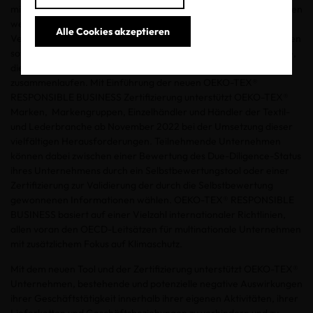
mit den vielfältigen Aspekten unterschiedlicher Interessengruppen
weltweit konfrontiert. Mitarbeiterinnen und Mitarbeiter,
Alle Cookies akzeptieren
Verbraucherinnen und Verbraucher, Investorinnen und Investoren
sowie Medien und Politik vertreten unterschiedliche Standpunkte,
die alle im Verantwortungsbereich der Unternehmen
zusammenlaufen. Mit Einführung der neuen OEKO-TEX®
RESPONSIBLE BUSINESS Zertifizierung unterstützt OEKO-TEX®
Marken, Markengruppen, Einzelhändler und Händler der Textil-
und Lederbranche ab November 2022 bei der Umsetzung dieser
vielfältigen Herausforderungen. Teilnehmende Unternehmen
können dabei zwischen einer Bewertung des Due-Diligence-Status
ihres Unternehmens durch ein Selbstbewertungstool oder einer
Zertifizierung zur Validierung der durch die Selbstbewertung
gewonnenen Informationen wählen. OEKO-TEX® RESPONSIBLE
BUSINESS basiert auf einer Vielzahl internationaler Richtlinien,
allen voran den OECD-Leitsätzen für multinationale Unternehmen
mit zusätzlichem Fokus auf Klimaschutz.
Mit dem neuen Tool und der Zertifizierung unterstützt OEKO-TEX®
Unternehmen, bestehende und potenzielle negative Auswirkungen
ihrer Geschäftstätigkeit innerhalb ihrer eigenen Aktivitäten, ihrer