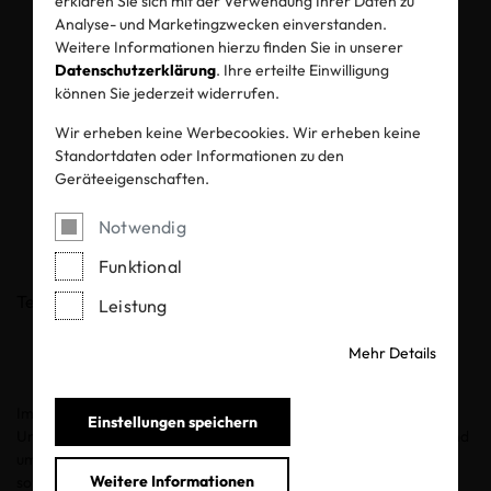
erklären Sie sich mit der Verwendung Ihrer Daten zu
OEKO-TEX®
Analyse- und Marketingzwecken einverstanden.
Weitere Informationen hierzu finden Sie in unserer
RESPONSIBLE
Datenschutzerklärung
. Ihre erteilte Einwilligung
können Sie jederzeit widerrufen.
BUSINESS
Wir erheben keine Werbecookies. Wir erheben keine
Standortdaten oder Informationen zu den
Pressemitteilung
Geräteeigenschaften.
Notwendig
02.11.2022
Funktional
Teilen
Leistung
Mehr Details
Immer mehr nationale Gesetzgebungen fordern von
Einstellungen speichern
Unternehmen die Implementierung von menschenrechtlichen und
umweltbezogenen Sorgfaltspflichten im eigenen Unternehmen
Weitere Informationen
sowie in deren Lieferketten. Dabei sehen sich die Unternehmen