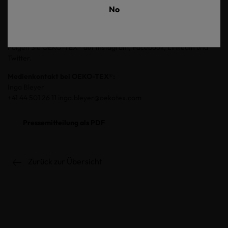
Gleichzeitig vertrauen Millionen von Verbrauchern weltweit bei
No
ihren Kaufentscheidungen auf OEKO-TEX®-Labels. Von OEKO-
TEX® zertifizierte Produkte und Hersteller können online im OEKO-
TEX®-Buying-Guide unter www.oeko-tex.com abgerufen werden.
Folgen Sie OEKO-TEX® auf Instagram, Facebook, LinkedIn und
Twitter.
Medienkontakt bei OEKO-TEX®:
Inga Bleyer
+41 44 501 26 11 inga.bleyer@oekotex.com
Pressemitteilung als PDF
Zurück zur Übersicht