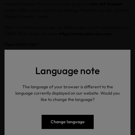
entsprechenden Produkte schauen Sie gerne
hier auf Amazon
vorbei. Oder achten Sie für nachhaltige Produkte auf das „Climate
Pledge Friendly“-Label.
Mehr Informationen zu den Zertifizierungen und Produktlabels von
OEKO-TEX® finden sie unter
https://www.oeko-tex.com
Über OEKO-TEX®
Mit mehr als 25 Jahren Erfahrung trägt OEKO-TEX® weltweit
maßgeblich dazu bei, dass Unternehmen und Verbraucher durch
Language note
ihr verantwortungsvolles Handeln einen Beitrag zum Schutz
unseres Planeten leisten können. Mit den von OEKO-TEX®
entwickelten Standards können unsere Kunden ihre
The language of your browser is different to the
Herstellungsprozesse optimieren und somit nachhaltige
language currently displayed on our website. Would you
Qualitätsprodukte auf den Markt bringen. Alle Leistungen des
like to change the language?
OEKO-TEX®-Portfolios sorgen dafür, dass unsere Kunden ihre
Systeme, Verfahren und Produkte verbessern und letztendlich ihre
Unternehmen nachhaltiger gestalten können. Mehr als 16.000
Hersteller, Marken und Handelsgesellschaften in über 100
Change language
Ländern arbeiten derzeit mit OEKO-TEX® zusammen und stellen
damit sicher, dass ihre Produkte schadstoffgeprüft sind.