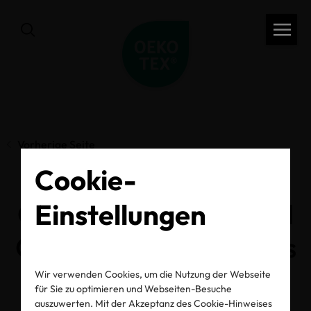
Vorherige Seite
Cookie-
OEKO-TEX® MADE IN
Einstellungen
GREEN unterstützt das
Amazon-Programm
Wir verwenden Cookies, um die Nutzung der Webseite
für Sie zu optimieren und Webseiten-Besuche
auszuwerten. Mit der Akzeptanz des Cookie-Hinweises