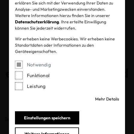
Climate Pledge
erklären Sie sich mit der Verwendung Ihrer Daten zu
Analyse- und Marketingzwecken einverstanden.
Friendly: Verbraucher
Weitere Informationen hierzu finden Sie in unserer
Datenschutzerklärung
. Ihre erteilte Einwilligung
haben so die
können Sie jederzeit widerrufen.
Wir erheben keine Werbecookies. Wir erheben keine
Möglichkeit,
Standortdaten oder Informationen zu den
Geräteeigenschaften.
nachhaltige Produkte
Notwendig
einfacher zu finden und
Funktional
zu kaufen!
Leistung
Mehr Details
28.10.2020
Einstellungen speichern
Teilen