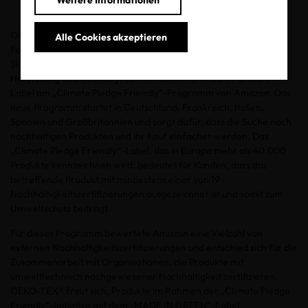
Weitere Informationen
OEKO-TEX®, ein Zusammenschluss von 18 unabhängigen
Alle Cookies akzeptieren
Forschungs- und Prüfinstituten weltweit, der Maßstäbe für mehr
Sicherheit bei Produkten der Textil- und Lederindustrie und ihrer
Herstellung setzt, beteiligt sich mit seinem „MADE IN GREEN“-
Label am „Climate Pledge Friendly“-Programm von Amazon. Das
neue Programm startet in Deutschland, Frankreich, Italien,
Spanien und Großbritannien und sorgt dafür, dass die Suche nach
nachhaltigen Produkten und ihr Kauf einfacher werden. Das
„Climate Pledge Friendly“-Label, das in Europa mehr als 40.000
Produkte kennzeichnen wird, bedeutet für Kunden, dass das
betreffende Produkt mit mindestens einer von 19
Nachhaltigkeitszertifizierungen ausgezeichnet ist und somit zum
Umweltschutz beiträgt.
Für dieses Programm bewertete Amazon eine Vielzahl von
externen Nachhaltigkeitszertifizierungen und entschied sich für die
Zusammenarbeit mit Organisationen, die Produkte mit
umwelttechnisch nachgewiesener Nachhaltigkeit zertifizieren.
OEKO-TEX® freut sich, Produkte im Rahmen der „Climate Pledge
Friendly“-Initiative mit dem „MADE IN GREEN“-Label