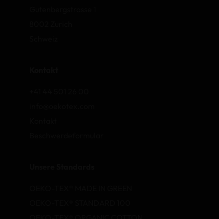
Gutenbergstrasse 1
8002 Zurich
Schweiz
Kontakt
+41 44 501 26 00
info@oekotex.com
Kontakt
Beschwerdeformular
Unsere Standards
OEKO-TEX® MADE IN GREEN
OEKO-TEX® STANDARD 100
OEKO-TEX® ORGANIC COTTON