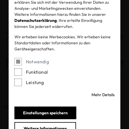
erklären Sie sich mit der Verwendung Ihrer Daten zu
OEKO-TEX®
Analyse- und Marketingzwecken einverstanden.
Weitere Informationen hierzu finden Sie in unserer
Jahresbericht
Datenschutzerklärung
. Ihre erteilte Einwilligung
können Sie jederzeit widerrufen.
2020/2021: Nachfrage
Wir erheben keine Werbecookies. Wir erheben keine
Standortdaten oder Informationen zu den
nach OEKO-TEX®
Geräteeigenschaften.
MADE IN GREEN steigt
Notwendig
Funktional
um 108%
Leistung
Mehr Details
30.08.2021
Teilen
Einstellungen speichern
Weitere Informationen