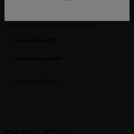
TEX® Carbon & Water Footprint Tool entwickelt, um der
Textilbranche dabei zu helfen, ihre CO2-Emissionen und ihren
Wasserverbrauch zu reduzieren. Nach der bereits erfolgreichen
Implementierung der Methodik im Jahr 2021, wird das Tool 2022 in
die STeP by OEKO-TEX® Zertifizierung integriert.
Jahresbericht als PDF
Pressemitteilung als PDF
Zurück zur Übersicht