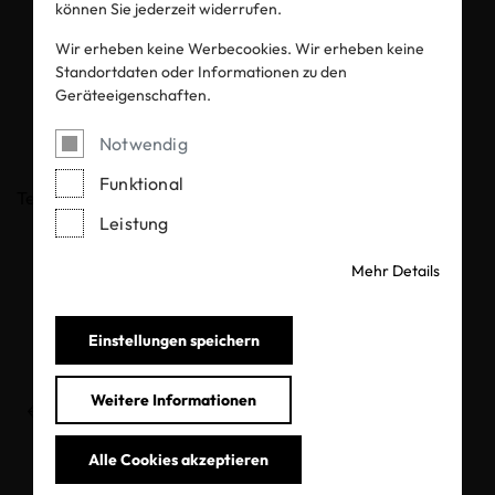
können Sie jederzeit widerrufen.
Jahresbericht
Wir erheben keine Werbecookies. Wir erheben keine
2017/2018
Standortdaten oder Informationen zu den
Geräteeigenschaften.
Notwendig
03.06.2019
Funktional
Teilen
Leistung
Mehr Details
Jahresbericht als PDF herunterladen
Einstellungen speichern
Weitere Informationen
Zurück zur Übersicht
Alle Cookies akzeptieren