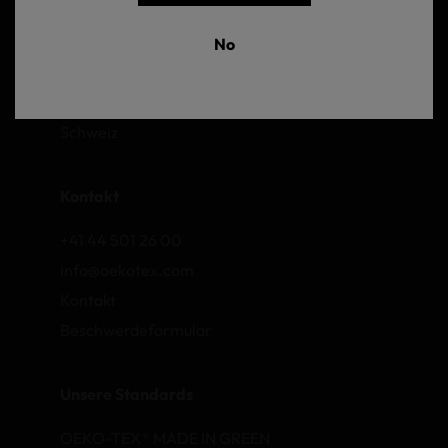
OEKO-TEX AG
No
Gutenbergstrasse 1
8002 Zurich
Schweiz
Kontakt
+41 44 501 26 00
info@oekotex.com
Kontakt
Beschwerdeformular
Unsere Standards
OEKO-TEX® MADE IN GREEN