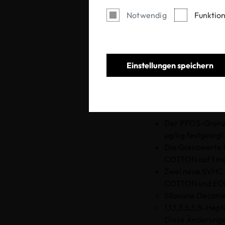
Notwendig
Funktion
Einstellungen speichern
Wir möchten Sie 
TEX®-Zertifizier
Ab dem 1. Oktob
Der PFOS-Grenz
µg/kg festgelegt
Die Grenzwerte
COTTON auf 1 mg
Zwei neue SVHC
COTTON und ECO
Siloxane Decamet
1,1,1,3,5,5,5-Hep
Diese Änderunge