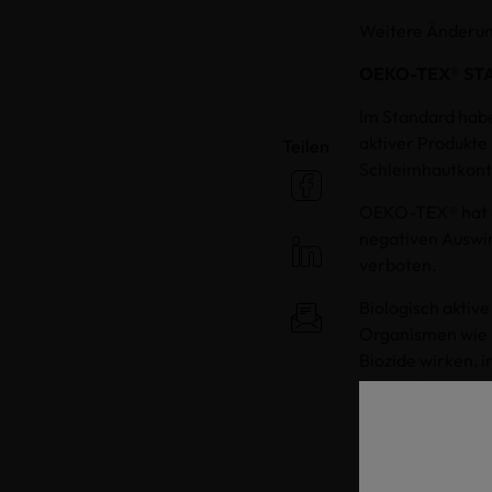
Weitere Änderu
OEKO-TEX® ST
Im Standard habe
aktiver Produkt
Teilen
Schleimhautkont
OEKO-TEX® hat di
negativen Auswir
verboten.
Biologisch aktive
Organismen wie B
Biozide wirken, 
beispielsweise i
OEKO-TEX® EC
Ab Januar 2026 