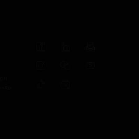
N
TON
DARD