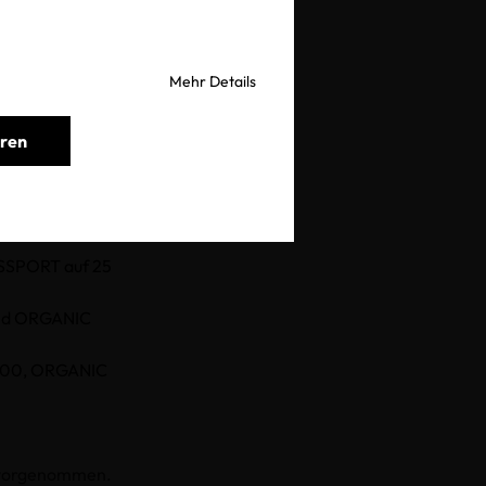
Mehr Details
eren
rschiedenen OEKO-
SSPORT auf 25
und ORGANIC
 100, ORGANIC
n vorgenommen.