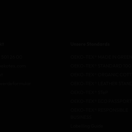
kt
Unsere Standards
 501 26 00
OEKO-TEX® MADE IN GREE
oekotex.com
OEKO-TEX® STANDARD 100
kt
OEKO-TEX® ORGANIC COT
werdeformular
OEKO-TEX® LEATHER STAN
OEKO-TEX® STeP
OEKO-TEX® ECO PASSPORT
OEKO-TEX® RESPONSIBLE
BUSINESS
Labelling Guide