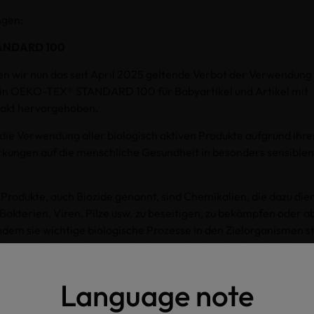
ngen:
ANDARD 100
n wir nun das seit April 2025 geltende Verbot der Verwendung 
e in OEKO-TEX® STANDARD 100 für Babyartikel und Artikel mit
akt hervorgehoben.
e Verwendung aller biologisch aktiven Produkte aufgrund ihrer
kungen auf die menschliche Gesundheit in besonders sensiblen
 Produkte, auch Biozide genannt, sind Chemikalien, die dazu die
akterien, Viren, Pilze usw. zu beseitigen, zu bekämpfen oder 
indem sie wichtige biologische Prozesse in den Zielorganismen s
ndem sie Zellmembranen schädigen oder den Stoffwechsel beei
O PASSPORT
Language note
wird eine neue Testmethode für den Nachweis von PFAS in E