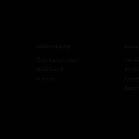
OEKO-TEX AG
Konta
Gutenbergstrasse 1
+41 44
8002 Zurich
info@
Schweiz
Konta
Besch