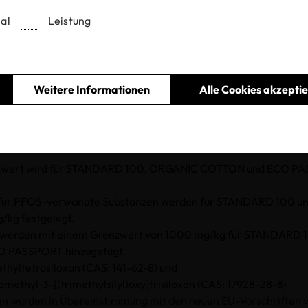
al
Leistung
06.10.2025
Weitere Informationen
Alle Cookies akzepti
über spezifische Aktualisierungen informieren, die für die ve
ungen in Kraft treten werden.
er 2025 gelten folgende Änderungen:
wert wird für STANDARD 100, ORGANIC COTTON und ECO PA
.
 für PFOS-verwandte Substanzen werden für STANDARD 100 
/kg festgelegt.
 werden mit einem Grenzwert von 1000 mg/kg für STANDARD
 PASSPORT hinzugefügt.
hyltetrasiloxan (CAS: 141-62-8) und
tamethyl-3-[(trimethylsilyl)oxy]trisiloxan (CAS: 17928-28-8)
n wurden in Übereinstimmung mit den neuen EU-Vorschrifte