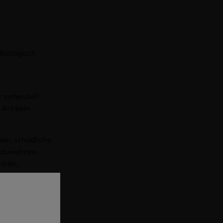
biologisch
 potenziell
 Artikeln
nen, schädliche
abzuwehren.
tören,
nträchtigen.
CO PASSPORT-