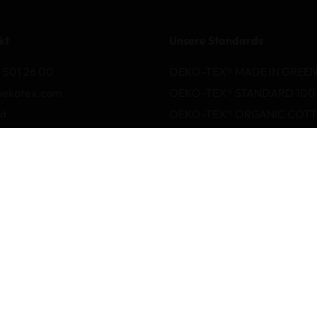
kt
Unsere Standards
 501 26 00
OEKO-TEX® MADE IN GREE
oekotex.com
OEKO-TEX® STANDARD 100
kt
OEKO-TEX® ORGANIC COT
werdeformular
OEKO-TEX® LEATHER STAN
OEKO-TEX® STeP
OEKO-TEX® ECO PASSPORT
OEKO-TEX® RESPONSIBLE
BUSINESS
Labelling Guide
Aktive chemische Produkte
Glossar