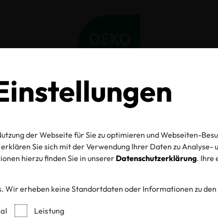
instellungen
Home
Aktuelles
New limit value for total fluorine
 limit value for t
utzung der Webseite für Sie zu optimieren und Webseiten-Besu
erklären Sie sich mit der Verwendung Ihrer Daten zu Analyse
onen hierzu finden Sie in unserer
Datenschutzerklärung
. Ihre
fluorine
. Wir erheben keine Standortdaten oder Informationen zu den
al
Leistung
16.11.2023