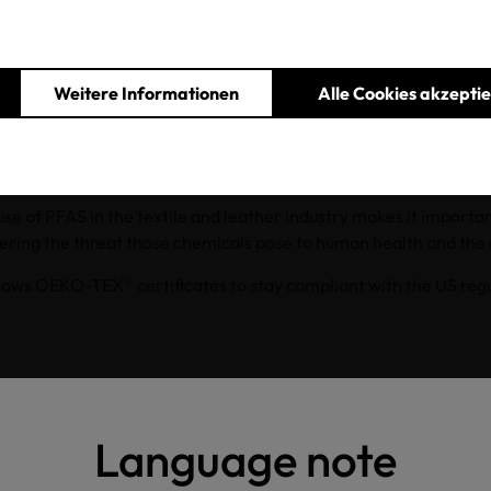
inform you that OEKO-TEX® will be introducing a limit value for 
Weitere Informationen
Alle Cookies akzepti
eviously used limit value for extractable organic fluorine.
e of 100 mg/kg will apply to STANDARD 100, ECO PASSPORT, 
TON and will take effect on 01.01.2024.
e of PFAS in the textile and leather industry makes it important
dering the threat those chemicals pose to human health and th
llows OEKO-TEX® certificates to stay compliant with the US reg
Übersicht
Language note