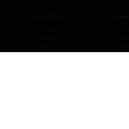
OEKO-TEX AG
Konta
Gutenbergstrasse 1
+41 44
8002 Zurich
info@
Schweiz
Konta
Besch