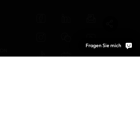
N
Fragen Sie mich
TON
DARD