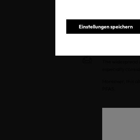
Teilen
We would like to 
Einstellungen speichern
instead of the pr
This limit valu
and ORGANIC COT
The widespread us
especially consi
Moreover, this a
PFAS.
Zurück zur 