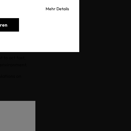
Mehr Details
total fluorine
eren
LEATHER STANDARD
 to act fast,
e environment.
ulations on