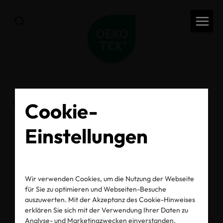
Cookie-
Vorherige Seite
Einstellungen
Labelling und
Greenwashing
Wir verwenden Cookies, um die Nutzung der Webseite
für Sie zu optimieren und Webseiten-Besuche
auszuwerten. Mit der Akzeptanz des Cookie-Hinweises
16.08.2023
erklären Sie sich mit der Verwendung Ihrer Daten zu
Analyse- und Marketingzwecken einverstanden.