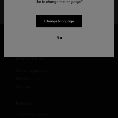
like to change the language?
Senden
Change language
No
OEKO-TEX AG
Gutenbergstrasse 1
8002 Zurich
Schweiz
Kontakt
+41 44 501 26 00