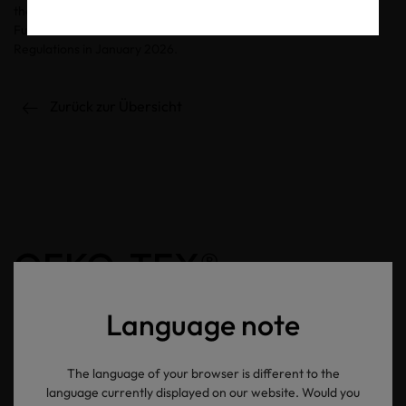
the French regulation when updating our standards in 2026.
Further details will be communicated in the OEKO-TEX® New
Regulations in January 2026.
Zurück zur Übersicht
OEKO-TEX®
Newsletter
Language note
The language of your browser is different to the
Ihre E-Mail Adresse
language currently displayed on our website. Would you