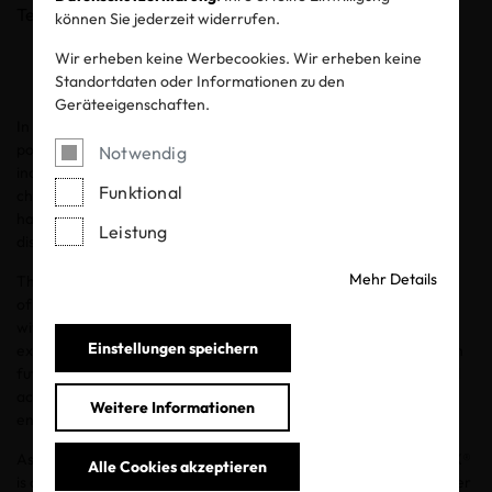
Teilen
können Sie jederzeit widerrufen.
Wir erheben keine Werbecookies. Wir erheben keine
Standortdaten oder Informationen zu den
Geräteeigenschaften.
In February 2025, France passed a
law
banning per- and
polyfluoroalkyl substances (PFAS) in various consumer products,
Notwendig
including clothing and cosmetics. Often referred to as "forever
Funktional
chemicals," PFAS are highly persistent in the environment and
have been linked to health risks such as cancer, immune system
Leistung
disruption, and reduced fertility.
Mehr Details
The new law prohibits the manufacture, import, export, and sale
of PFAS-containing clothing, cosmetics, and ski waxes by 2026,
with a broader ban on PFAS in all textiles set for 2030. Some
Einstellungen speichern
exemptions may apply based on limit values that will be defined in
future regulations. In addition, the legislation introduces financial
accountability measures for companies emitting PFAS into the
Weitere Informationen
environment.
As a global leader in textile and leather certifications, OEKO-TEX®
Alle Cookies akzeptieren
is closely monitoring this regulatory development. We will consider