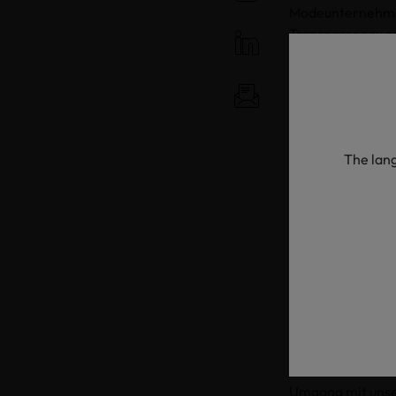
Modeunternehmen 
Transparenz zu s
allem wollen wir
Recherche.
Es folgt ein ech
uns nachweisbar,
Verkauf: hier we
The lang
Das Label von OE
umweltfreundlich 
überprüft worden
Zubehörmaterial
ihr den Durchbli
Reise des erworb
Unser Tipp
: Ach
scannt den QR-Co
nicht nur das Ge
Umgang mit unser