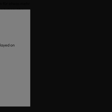
um für etwas mehr
en haben. Vor
 nach mühseliger
s Label zeigt
n bis zum
played on
die
auf Schadstoffe
 verwendeter
m Hangtag habt
erfahren und die
MADE IN GREEN,
t. Das beruhigt
usste Denken im