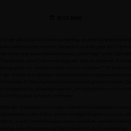
12.03.2020
ist der jährliche Weltverbrauchertag, an dem Verbraucherorg
äufer aufmerksam machen. Vorab erst mal ein paar Key Facts z
s der Ursprung dieses internationalen „Feiertags“ in der Zeit d
räsidenten John F. Kennedy liegt, der damals forderte, Konsu
Betrug sowie vor Gefahren beim Kauf zu schützen?* Er kritisiert
der Willkür von Händlern und Dienstleistern ausgesetzt sind 
 fehlender Erfahrung beim Kauf benachteiligt sein könnten. Di
ten transparenter dargelegt werden, um aufzuklären und zu schü
es wird Zeit, dass wir mehr erfahren!
 Motto des Weltverbrauchertags lautet #theSustainableConsum
odeindustrie in den Fokus: Immer häufiger fragen wir uns vor d
 Shirts, wie die Herstellungsprozesse aussehen, was die Arbeit
rkungen die Produktion auf die Umwelt hat. Auch wenn einige