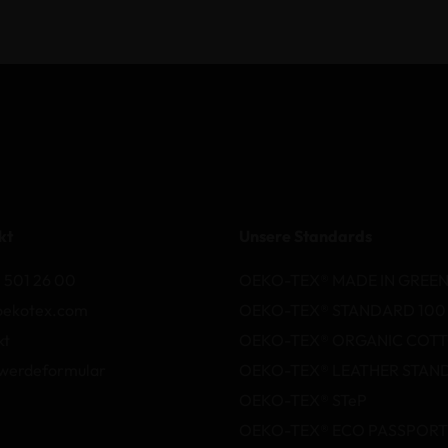
kt
Unsere Standards
 501 26 00
OEKO-TEX® MADE IN GREE
oekotex.com
OEKO-TEX® STANDARD 100
kt
OEKO-TEX® ORGANIC COT
werdeformular
OEKO-TEX® LEATHER STAN
OEKO-TEX® STeP
OEKO-TEX® ECO PASSPORT