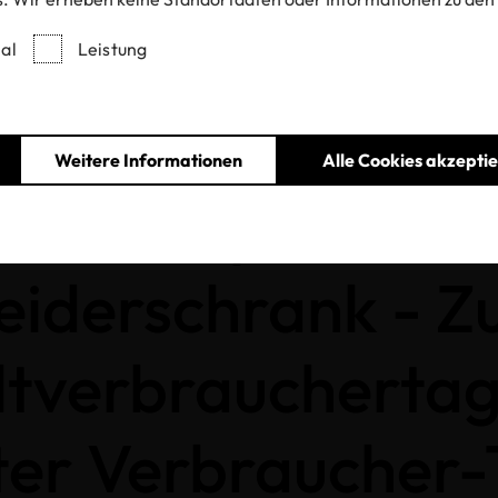
al
Leistung
es
Transparenz Kleiderschrank - Zum Weltverbrauchertag ein echter
Weitere Informationen
Alle Cookies akzepti
Transparenz
eiderschrank - 
tverbrauchertag
ter Verbraucher-