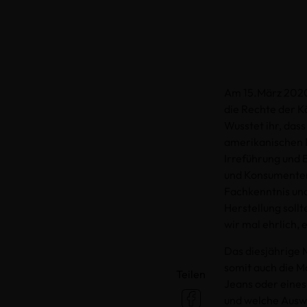
Am 15.März 2020 
die Rechte der K
Wusstet ihr, das
amerikanischen P
Irreführung und 
und Konsumenten 
Fachkenntnis und
Herstellung soll
wir mal ehrlich, 
Das diesjährige
somit auch die M
Teilen
Jeans oder eines
und welche Auswi