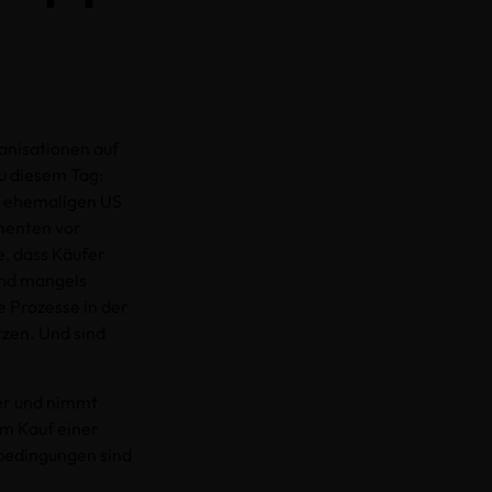
anisationen auf
u diesem Tag:
es ehemaligen US
menten vor
e, dass Käufer
und mangels
e Prozesse in der
tzen. Und sind
er und nimmt
em Kauf einer
sbedingungen sind