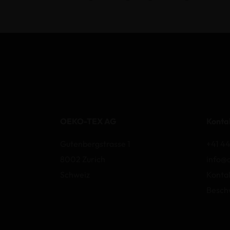
OEKO-TEX AG
Konta
Gutenbergstrasse 1
+41 44
8002 Zurich
info@
Schweiz
Konta
Besch