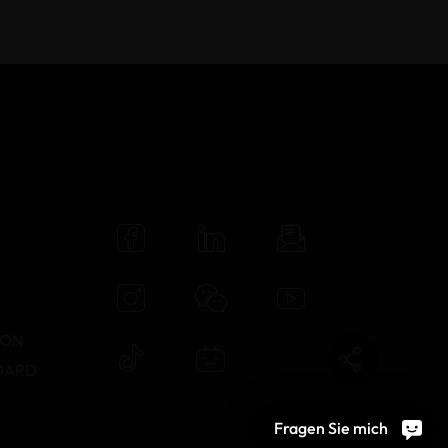
N
TON
DARD
Fragen Sie mich