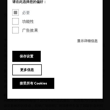
请在此选择您的偏好：
06/05/2025
必要
分享
功能性
广告效果
十年坚守产品透明度、社会责任和可追溯性
显示详细信息
自2015年推出以来，OEKO-TEX® MADE IN GREEN标签始终代表着
全球供应链中可验证的产品安全性、更可持续的生产流程以及持续
改善的工作条件。OEKO-TEX®成员机构TESTEX的首席运营官
保存设置
Jean-Pierre Haug博士表示：“品牌商和零售商必须同时应对消费者
不断变化的需求与日益严格的法规要求。我们正看到行业新规愈发
更多信息
聚焦于产品全生命周期的生产链审查。MADE IN GREEN正是为此而
生，助力品牌在终端市场传递可信承诺，构建消费者信任。”值此十
周年之际，OEKO-TEX®回顾了MADE IN GREEN在推动整个行业的
接受所有 Cookies
透明度和践行社会责任过程中实现的持续增长和产生的深远影响。
针对拉纳广场事件的回应：MADE IN GREEN的起源
MADE IN GREEN标签于2015年4月正式推出，肩负着为行业透明度
设定新标杆的使命。拉纳广场纺织厂倒塌事件引发了国际社会对纺