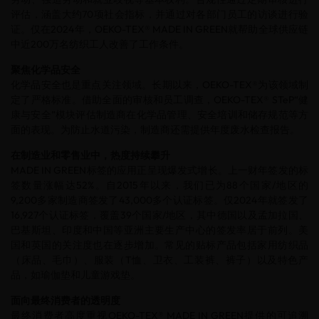
评估，涵盖大约70项社会指标，并通过对各部门员工的访谈进行验
证。仅在2024年，OEKO-TEX® MADE IN GREEN就帮助全球供应链
中近200万名纺织工人改善了工作条件。
聚焦化学品安全
化学品安全也是重点关注领域。长期以来，OEKO-TEX®为该领域制
定了严格标准。借助全面的审核和员工调查，OEKO-TEX® STeP“健
康与安全”模块评估制造商在化学品管理、安全培训和储存规范等方
面的表现。为防止水道污染，制造商还需提供年度废水检查报告。
在制造业和零售业中，热度持续攀升
MADE IN GREEN标签的应用正呈现爆发式增长。上一财年签发的标
签数量涨幅达52%。自2015年以来，我们已为88个国家/地区的
9,200多家制造商签发了43,000多个认证标签。仅2024年就签发了
16,927个认证标签，覆盖39个国家/地区，其中德国以及孟加拉国、
巴基斯坦、印度和中国等亚洲主要生产中心的签发率居于前列。美
国和英国的关注度也在逐步增加。常见的贴标产品包括家用纺织品
（床品、毛巾）、服装（T恤、卫衣、工装裤、裤子）以及特色产
品，如瑜伽垫和儿童游戏垫。
面向最终消费者的透明度
最终消费者高度重视OEKO-TEX® MADE IN GREEN提供的可追溯