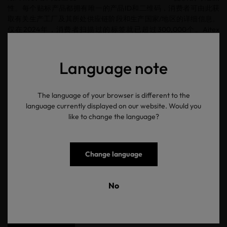
性。每个贴标产品都拥有唯一的产品ID和二维码，消费者可由此获
取有关生产工厂及其所处供应链阶段和生产国家/地区的详细信息。
仅在2024年，消费者扫描过的标签就已超过300,000个。Aitex
OEKO-TEX®部门主管Consuelo Carbonell补充道：“可追溯性是避免
标签欺诈的基本要素，而MADE IN GREEN恰恰可以从根本上杜绝标
签造假，它是市场信任的代名词。”
Language note
在独立机构中广受认可
OEKO-TEX® MADE IN GREEN的可信度获得了多个独立机构的认
The language of your browser is different to the
可。该标签已纳入ITC标准地图应用程序和Siegelklarheit平台，并获
language currently displayed on our website. Would you
得亚马逊气候友好承诺计划的认可。美国环境保护局(EPA)承认
like to change the language?
MADE IN GREEN符合服装和纺织品方面的严格标准。在法国，企业
出售经OEKO-TEX® MADE IN GREEN认证的产品可获得生态调节奖
励。“2018年，绿色和平组织将我们的认证标签列入其标签指南，对
此我们深感荣幸。OEKO-TEX® MADE IN GREEN在检测中成绩不
Change language
俗，位列前三，”海恩斯坦集团全球营销与销售主管Martin Cieslik说
道，“能被权威的外部组织评定为值得信赖的标签，这表明MADE IN
No
GREEN正在重塑行业规则。更令人振奋的是，数年后绿色和平组织
甚至在其部分自有产品中使用了我们的标签。”有关OEKO-TEX®
MADE IN GREEN的更多信息，可在
此处
查看。