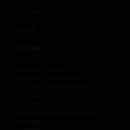
+41 44 501 26 00
info@oekotex.com
联系
投诉表格
我们的标准
OEKO-TEX® MADE IN GREEN
OEKO-TEX® STANDARD 100
OEKO-TEX® ORGANIC COTTON
OEKO-TEX® LEATHER STANDARD
OEKO-TEX® STeP
OEKO-TEX® ECO PASSPORT
OEKO-TEX® RESPONSIBLE BUSINESS
标签使用指南