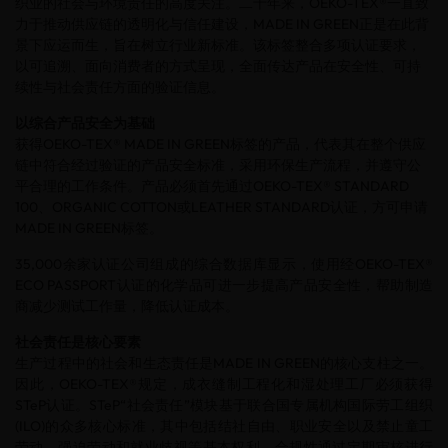
织业的社会与环境责任的高度关注。二十年来，OEKO-TEX®一直致
力于推动供应链的透明化与信任建设，MADE IN GREEN正是在此背
景下应运而生，旨在树立行业新标准。该标签整合多项认证要求，
以可追溯、面向消费者的方式呈现，全面传达产品在安全性、可持
续性与社会责任方面的验证信息。
以综合产品安全为基础
获得OEKO-TEX® MADE IN GREEN标签的产品，代表其在整个供应
链中符合经过验证的产品安全标准，采用环保生产流程，并遵守公
平合理的工作条件。产品必须首先通过OEKO-TEX® STANDARD
100、ORGANIC COTTON或LEATHER STANDARD认证，方可申请
MADE IN GREEN标签。
35,000余家认证公司组成的综合数据库显示，使用经OEKO-TEX®
ECO PASSPORT认证的化学品可进一步提高产品安全性，帮助制造
商减少测试工作量，降低认证成本。
社会责任是核心要素
生产过程中的社会和生态责任是MADE IN GREEN的核心支柱之一。
因此，OEKO-TEX®规定，成衣缝制工程化和湿处理工厂必须获得
STeP认证。STeP“社会责任”模块基于联合国专属机构国际劳工组织
(ILO)的众多核心标准，其中包括结社自由、职业安全以及禁止童工
劳动、强迫劳动和就业歧视等基本权利。合规性通过定期审核进行