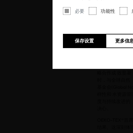
必要
功能性
在2024/20
量。面 对日益
续增长。通过与17
保存设置
更多信
书。相比上一年
合作是进步的驱
科学界、业界与
略合作成 效显著：
时，与全球自然
基金会(Global
样性和 水资源管
度与持续改进的
决心。
OEKO-TEX®首
结果。这深刻体