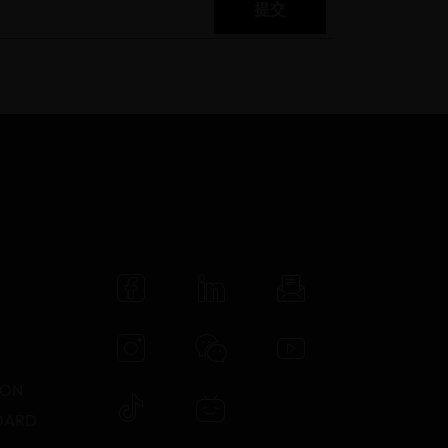
提交
N
TON
DARD