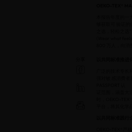
OEKO-TEX® 
本报告年度的一大重
够获取可 验证的
之选，轻松之选”
(Wear what fe
800 万人，
分享
以共同标准推进
广泛的技术专长和
强对敏 感消费者
PASSPORT 认
证范围，涵盖大
时，OEKO-TE
平台，将其化学
以共同标准践行
OEKO-TEX