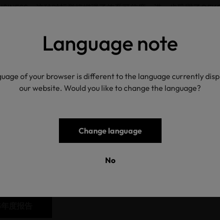
LE BUSINESS。这种对标举措增强了体系可信度，进一步巩固了OEK
伴的角
 标准评估顺理成章成为下一步举措。详细结果请参阅报告。
Language note
 Beerli 博士总结道：“这份报告不仅是对我们工作的总结，更是集体成
5 年度 取得的进展反映了检测机构、许可证持有者、合作伙伴组织以
方的共同努
uage of your browser is different to the language currently dis
策对于OEKO-TEX®工具适应当前和未来的需求至关重要。我
our website. Would you like to change the language?
，参与对话并共同谋划未来行动。”
Change language
稿
No
25年度报告