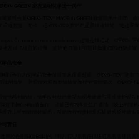
MADE IN GREEN 庆祝透明化承诺十周年
要亮点是OEKO-TEX® MADE IN GREEN 标签迎来十周年
供应链数据。如今，已有18,000 多种产品获得该标签。通过开
els right. Conscious choice made easy.)这项全球活动，OEK
向消费者发出了强烈的信号，支持他们做出明智且负责任的消费决策
化学品安全
国际合作为化学品安全领域带来显著进展。OEKO-TEX®更新了RS
群体的保护，并新增对双酚类物质和香精的限制要求。OEKO-TE
宗化学品和助剂，携手行业伙伴共同为职业健康与环境保护设立
X®深化了与GoBlu 的合作。目前已有285 个生产基地（较上年增长6
品库存上传到透明数据库，帮助所有利益相关方规避风险并做出
全球责任
®严格遵循经合组织(OECD)的《鞋服行业负责任供应链尽责管理指