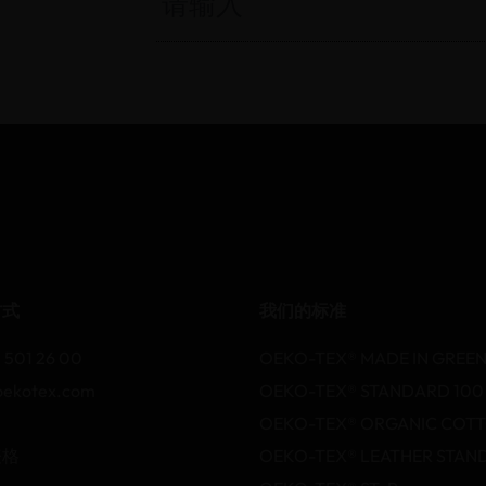
方式
我们的标准
 501 26 00
OEKO-TEX® MADE IN GREE
oekotex.com
OEKO-TEX® STANDARD 100
OEKO-TEX® ORGANIC COT
表格
OEKO-TEX® LEATHER STAN