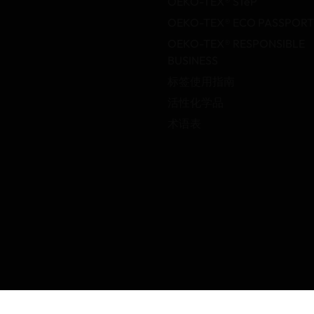
OEKO-TEX® STeP
OEKO-TEX® ECO PASSPORT
OEKO-TEX® RESPONSIBLE
BUSINESS
标签使用指南
活性化学品
术语表
条款
出版说明
隐私政策
图像版权