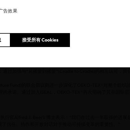
广告效果
25 财年，OEKO-TEX®再次展现了不同利益相关方为实现共同目标
复杂的监管和市场环境，业界对可靠的可持续性数据和独立验证解
 家独立测试机构和众多合作伙伴紧密协作，OEKO-TEX®签发了5
息
接受所有 Cookies
增长了8%，这一亮眼数据清楚地反映了业界对透明可靠标准的信
动力
社会各界之间的协调统一、技术优化和积极互动是这一发展进程
通过加强与“从摇篮到摇篮”(Cradle to Cradle)的相互认可
 Nature Fund)的联合倡议则进一步深化了OEKO-TEX®对整个
理的承诺。通过加入ISEAL，OEKO-TEX®再次明确了其在国际
席执行官Alfred J. Beerli 博士表示：“我们在过去一年取得的
现了信任、协作和开放对话对于推动可持续变革的重要性。”