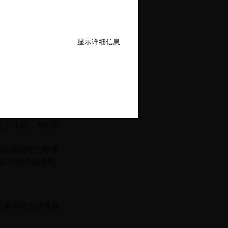
而携手合作的强大力
显示详细信息
决方案的需求持
7,000 余份证
心。
的核心推动力。战
，简化了流程；与此同
纺织品价值链中生物多
层面推动产品透明
进展是集体努力的直接