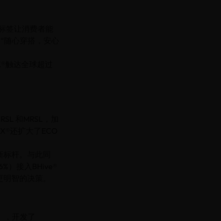
，该标签让消费者能
展“随心穿搭，安心
O-TEX®触达全球超过
。
L 和MRSL，加
X®还扩大了ECO
新标杆。与此同
%）接入BHive®
更明智的决策。
南》，开发了