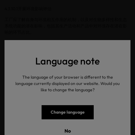
4.3.10.1
开展环境影响评估
工厂应了解自身与环境相互作用的机制，以及对生物多样性和生态
系统功能的潜在影响，包括其生产活动和产品中对环境存在潜在影
响的环节占比。
4.3.10.1
开展环境影响评估
工厂应识别并记录对环境有直接和间接影响的任何环境因素。记录
Language note
中应涵盖生态系统和生物多样性丧失所造成的后果。
Download as PDF
The language of your browser is different to the
language currently displayed on our website. Would you
like to change the language?
返回概览
Change language
No