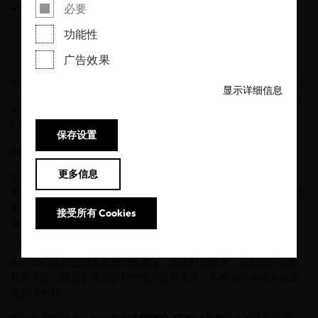
必要
分享
功能性
广告效果
年初，
OEKO-TEX®
国际环保纺织和皮革协会按照惯例对认证和标签
显示详细信息
适用的检测标准、限量值和要求进行了更新。这些新规定将于
2025
年
9
月
16
日生效。新规定自
1
月发布以来，又有了进一步更新。
OEKO-TEX® STeP
做出了以下变更：
保存设置
OEKO-TEX® STeP
标准
02.2025
更多信息
生物多样性是环保和可持续纺织品和皮革生产的基本支柱。随着全
球企业责任意识的不断增强，生物多样性也日益受到重视——长远来
看，健康的生态系统对于经济稳定和成功至关重要。生物多样性的
接受所有 Cookies
丧失威胁着许多行业赖以生存的自然资源。
OEKO-TEX® STeP
认证工厂在减少环境影响方面已经取得了显著进
展。他们通过监测水资源消耗情况、回收利用废水、采用更环保的
化学方法、防止土壤污染和空气污染等举措，不断为可持续发展设
定行业标杆。