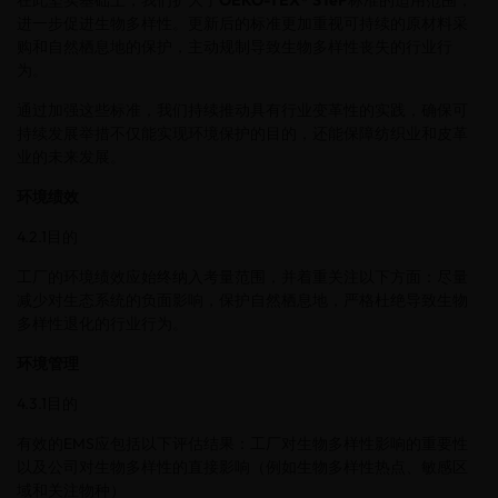
在此坚实基础上，我们扩大了
OEKO-TEX® STeP
标准的适用范围，
进一步促进生物多样性。更新后的标准更加重视可持续的原材料采
购和自然栖息地的保护，主动规制导致生物多样性丧失的行业行
为。
通过加强这些标准，我们持续推动具有行业变革性的实践，确保可
持续发展举措不仅能实现环境保护的目的，还能保障纺织业和皮革
业的未来发展。
环境绩效
4.2.1目的
工厂的环境绩效应始终纳入考量范围，并着重关注以下方面：尽量
减少对生态系统的负面影响，保护自然栖息地，严格杜绝导致生物
多样性退化的行业行为。
环境管理
4.3.1
目的
有效的
EMS
应包括以下评估结果：工厂对生物多样性影响的重要性
以及公司对生物多样性的直接影响（例如生物多样性热点、敏感区
域和关注物种）