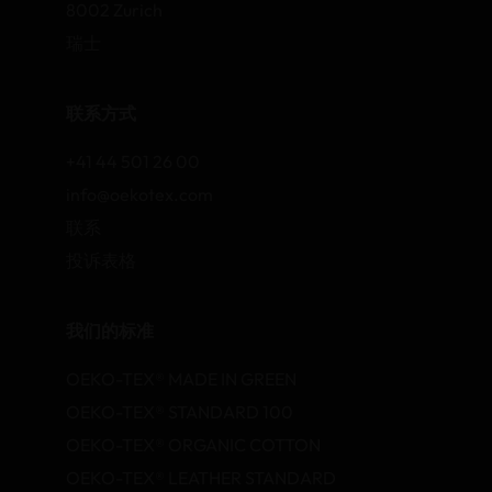
8002 Zurich
瑞士
联系方式
+41 44 501 26 00
info@oekotex.com
联系
投诉表格
我们的标准
OEKO-TEX® MADE IN GREEN
OEKO-TEX® STANDARD 100
OEKO-TEX® ORGANIC COTTON
OEKO-TEX® LEATHER STANDARD