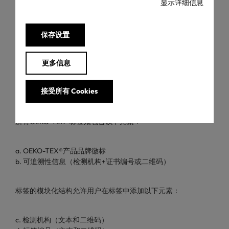
显示详细信息
特定部分。
保存设置
标签元素
更多信息
接受所有 Cookies
OEKO-TEX®提供产品标签作为认证产品的沟通工具。
所有OEKO-TEX®标签须包含以下元素：
a. OEKO-TEX®产品品牌徽标
b. 可追溯性信息（检测机构+证书编号或二维码）
标签的模块化结构允许用户在标签中添加以下元素：
c. 检测机构（文本和二维码）