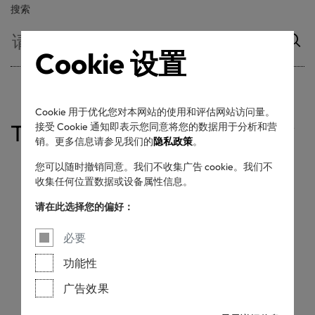
搜索
Cookie 设置
Cookie 用于优化您对本网站的使用和评估网站访问量。
Table of contents
接受 Cookie 通知即表示您同意将您的数据用于分析和营
销。更多信息请参见我们的
隐私政策
。
标签元素
横板与竖版标签
最小尺寸
留白区+放置
颜色选择
色号
您可以随时撤销同意。我们不收集广告 cookie。我们不
收集任何位置数据或设备属性信息。
在本节中，您可以找到关于
请在此选择您的偏好：
ORGANIC COTTON 标签所
必要
有排版详细信息，包括尺
功能性
寸、留白区域、放置规则
广告效果
等。请使用左侧菜单导航到