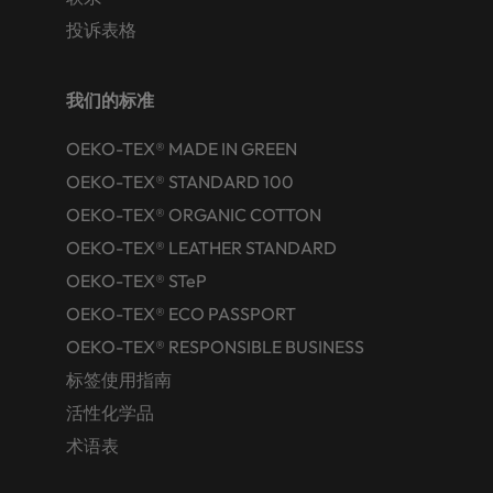
投诉表格
我们的标准
OEKO-TEX® MADE IN GREEN
OEKO-TEX® STANDARD 100
OEKO-TEX® ORGANIC COTTON
OEKO-TEX® LEATHER STANDARD
OEKO-TEX® STeP
OEKO-TEX® ECO PASSPORT
OEKO-TEX® RESPONSIBLE BUSINESS
标签使用指南
活性化学品
术语表