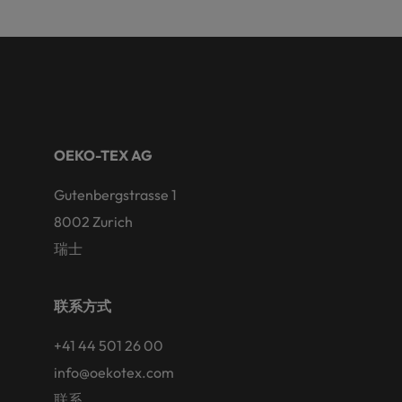
OEKO-TEX AG
Gutenbergstrasse 1
8002 Zurich
瑞士
联系方式
+41 44 501 26 00
info@oekotex.com
联系