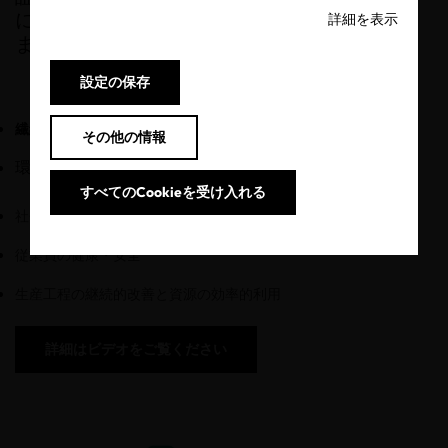
に、より持続可能な企業の生産活動を支援し
詳細を表示
ます。
設定の保存
繊維・皮革産業ならびに工業用ランドリー
に対する認証
その他の情報
環境および化学物質管理
すべてのCookieを受け入れる
社会的責任と公正な労働条件
従業員の健康・安全
生産工程の継続的改善と資源の効率的利用
詳細はビデオをご覧ください