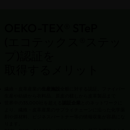
OEKO-TEX® STeP
(エコテックス®ステッ
プ)認証を
取得するメリット
繊維・皮革産業の
生産施設
全般に対する認証。ファイバー
生産や紡績から衣料品、原皮の鞣しから皮革製品まで
世界中の35,000社を超える
認証企業
とのネットワークに
より、繊維・皮革産業のサプライチェーンに沿った化学薬
剤や原材料、ビジネスパートナー等の情報収集が容易にな
ります。