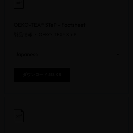
pdf
OEKO-TEX® STeP - Factsheet
製品情報 •
OEKO-TEX® STeP
Japanese
ダウンロード
518 KB
pdf