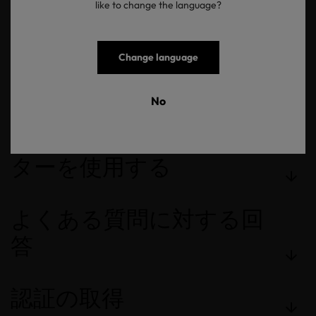
like to change the language?
OEKO-TEX® STeP (エコテ
ックス®ステップ)認証６
Change language
つのモジュール
No
インパクトカリキュレー
ターを使用する
よくある質問に対する回
答
認証の取得