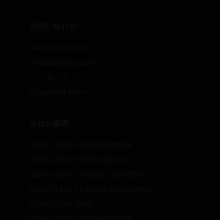
お問い合わせ
+41 44 501 26 00
info@oekotex.com
コンタクト
Complaint form
当社の基準
OEKO-TEX® MADE IN GREEN
OEKO-TEX® STANDARD 100
OEKO-TEX® ORGANIC COTTON
OEKO-TEX® LEATHER STANDARD
OEKO-TEX® STeP
OEKO-TEX® ECO PASSPORT