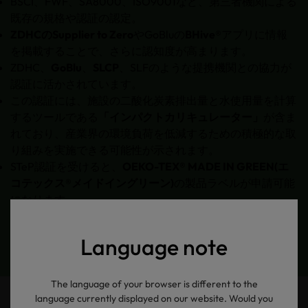
BSCI、FWF、SA8000、ISO9001など、第三者機関による
既存の規格や認証の認定。
ZDHCのSupplier to Zero
やGoBluの
BHive®
アプリに情報
を掲載することで、さらに認知度が高まります。
ZDHC、
GoBlu
、
SLCP
、SLFのような提携機関との協力が
認証に活かされています。
この認証には、施設の二酸化炭素排出量と水使用量を計算
するツールである
「インパクトカリキュレーター」
が含ま
れており、産業界の環境負荷を低減するための積極的な取
り組みを実施できる可能性が示されます。
STeP認証を受けると、
OEKO-TEX® MADE IN GREEN(エ
コテックス®メイドイングリーン)
の製品ラベルが申請可能
になります。
Language note
The language of your browser is different to the
language currently displayed on our website. Would you