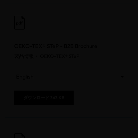
pdf
OEKO-TEX® STeP - B2B Brochure
製品情報 •
OEKO-TEX® STeP
English
ダウンロード
363 KB