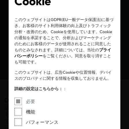
Cookie
OEKO-TEX® STeP:
人と地球のために、
このウェブサイトはGDPR(EU一般データ保護法)に基づ
き、お客様のサイト利用体験の向上及びトラフィック
責任ある生産を
分析・改善のため、Cookieを使用しています。Cookie
の通知を承諾することで、分析およびマーケティング
のためにお客様のデータが使用されることに同意した
ものとみなされます。詳細については、当社の
プライ
バシーポリシー
をご覧ください。同意を取り消すこと
も可能です。
このウェブサイトは、広告Cookieや位置情報、デバイ
スのプロパティに関する情報を収集しておりません。
詳細の設定はこちらから：
：
OEKO-TEX® STeP(エコテックス®ステップ)認
必要
証は、繊維・皮革製品の生産及び工業用ラン
機能
ドリーにおいて、社会的・環境的側面の双方
で最高水準の規格を設定しています。この認
パフォーマンス
証は、従業員や環境に対する責任を示すと共