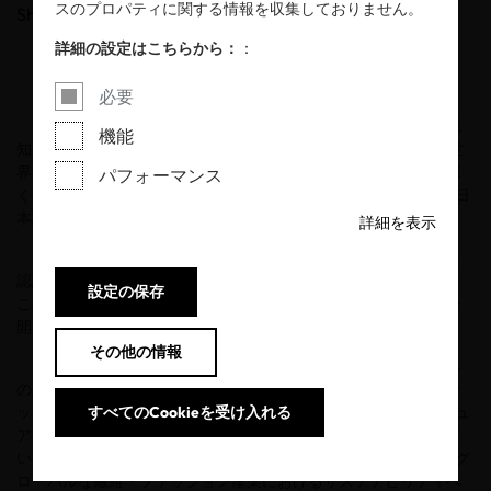
スのプロパティに関する情報を収集しておりません。
Share
詳細の設定はこちらから：
：
必要
安全・安心な繊維・皮革製品の国際認証として世界的に高い認
機能
知度と信頼を誇るOEKO-TEX®（エコテックス®）。その理念や世
界各国での取り組みを、日本の皆様により分かりやすく、より深
パフォーマンス
く知っていただくため、本日、OEKO-TEX®公式ウェブサイトに日
本語ページを新たに開設しました。
詳細を表示
これまでOEKO-TEX®公式ウェブサイトは英語を基本言語とし、
認証件数が多いドイツ語、中国語でも情報を展開してきました。
設定の保存
このたび、日本市場の重要性を踏まえ、新たに日本語ページを公
開しました。
その他の情報
日本語ページの大きな特徴は、有害化学物質による環境や人へ
の悪影響を排除するとともに、人権に最大限配慮した繊維・ファ
すべてのCookieを受け入れる
ッション産業の実現を目指すOEKO-TEX®の理念を、豊富なビジュ
アルとともに紹介している点です。また、世界各国で展開されて
いるOEKO-TEX®の活動も掲載しており、日本企業の皆様にも、グ
ローバルな繊維・ファッション産業におけるサステナビリティへ